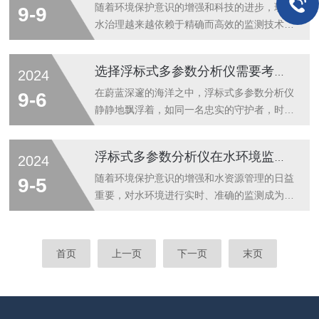
种参数，包括但不限于温度、湿度、压力、流
定的监测需求并长期稳定运行。首先，确定监
随着环境保护意识的增强和科技的进步，现代
9-9
量、液位以及水质参数等。这种多功能性使...
测参数是选购的第一步。用户需根据实际监测
水治理越来越依赖于精确而高效的监测技术来
目的，明确需要测试的水质参数，如pH值、
确保水资源的安全与可持续性。五参数水质检
溶解氧、浊度、电导率、氨氮等。不同的监测
测仪作为一种高效的监测工具，在现代水治理
选择浮标式多参数分析仪需要考虑哪些因素？
2024
目标对仪器的技术要求有所不同，因此，明确
中扮演着重要的角色。这种仪器通常能同时检
参数范围有助于缩小选择范围。其次，精度和
测水体的温度、pH值、溶解氧、电导率和浊
在蔚蓝深邃的海洋之中，浮标式多参数分析仪
9-6
重复性是评判监测仪性能的关键指标。高质
度五个关键水质参数，为水质量评估提供快速
静静地飘浮着，如同一名忠实的守护者，时刻
量...
而全面的数据支持。在饮用水处理和供应中，
监测着海洋环境的变化。这种高科技设备的诞
水质检测仪用于实时监控水处理过程的效果，
生，为海洋科研、环境监测乃至资源开发提供
浮标式多参数分析仪在水环境监测中的应用与价值
2024
确保供水的质量符合健康标准。例如，通过持
了强有力的工具，开启了我们对海洋世界全新
续监测pH值和消毒剂的残余浓度，操作者可
认知的篇章。该多参数分析仪基于各类传感器
随着环境保护意识的增强和水资源管理的日益
9-5
以调整处理化学品的投加量，以优化处理效
技术，这些传感器被集成在一个浮标上，直接
重要，对水环境进行实时、准确的监测成为了
果...
接触海水。通过这些高精度的传感器，分析仪
环境保护工作的基础。浮标式多参数分析仪作
能够实时测量水温、盐度、溶解氧等多种水质
为一种高效的水质监测工具，以其原位实时监
参数。获得的数据通过无线传输技术，实时发
测的特点，在水环境监测中扮演着越来越重要
首页
上一页
下一页
末页
送回研究中心或监测站，以便科学家进行数据
的角色。下面将介绍分析仪的工作原理、特点
分析和环境评估。使用浮标式多参数分析仪
及其在水环境监测中的应用。分析仪通常被安
时...
装在水面的浮标上，通过电缆与水下的传感器
相连。这些传感器能够检测水温、溶解氧、电