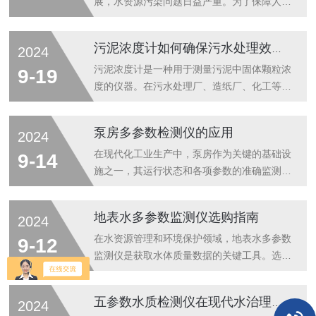
展，水资源污染问题日益严重。为了保障人们
的饮用水安全，水质监测技术不断进步，其
中，一体式多参数分析仪凭借其精准、高效、
污泥浓度计如何确保污水处理效率？
2024
全面的特点，成为了水质监测领域的重要参与
者。1、精准：确保数据准确性多参数水质分
污泥浓度计是一种用于测量污泥中固体颗粒浓
9-19
析仪采用先进的传感器技术和数据处理算法，
度的仪器。在污水处理厂、造纸厂、化工等行
能够实时、准确地检测水中的各项指标，如
业中，污泥浓度的控制对于生产过程的稳定性
pH值、溶解氧、氨氮、亚硝酸盐等。这些参
和环保要求至关重要。因此，浓度计在这些领
泵房多参数检测仪的应用
2024
数对于评估水质状况至关重要，而分析仪正是
域具有广泛的应用。污泥浓度计主要基于光学
通过精确测量这些参数，为水质监测提供了可
原理或声学原理进行工作。光学浓度计通过测
在现代化工业生产中，泵房作为关键的基础设
9-14
靠的数据支持。同时，该仪器还具备自动校准
量光线在污泥中的散射程度来推算污泥的浓
施之一，其运行状态和各项参数的准确监测对
功能，...
度，而声学浓度计则通过测量声波在污泥中的
于确保生产过程的顺利进行至关重要。泵房多
传播速度来推算污泥的浓度。污泥浓度计功能
参数检测仪作为一种先进的监测设备，凭借其
地表水多参数监测仪选购指南
2024
特点：1.实时监测：浓度计能够实时监测污泥
多功能性、高精度和实时性，广泛应用于各种
的浓度变化，为生产过程提供及时的数据支
工业场景，特别是在需要严格控制环境参数的
在水资源管理和环境保护领域，地表水多参数
9-12
持。2.高精度测量：现代的浓度计具有高精
领域。本文将深入探讨泵房多参数检测仪的应
监测仪是获取水体质量数据的关键工具。选择
度...
用，分析其优势、工作原理以及在不同场景下
合适的监测仪对于实现精准、实时的水质监控
的具体应用。一、泵房多参数检测仪的优势1.
至关重要。以下内容旨在为潜在用户提供监测
五参数水质检测仪在现代水治理中的角色
2024
多功能性：泵房多参数检测仪能够同时监测多
仪的选购要点，以确保投资的仪器能够满足特