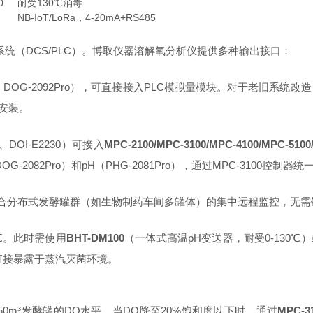
0
耐受130℃消毒
NB-IoT/LoRa，4-20mA+RS485
统（DCS/PLC）。博取仪器溶解氧分析仪提供多种输出接口：
ro、DOG-2092Pro），可直接接入PLC模拟量模块。对于老旧系统改
轨安装。
、DOI-E2230）可接入
MPC-2100/MPC-3100/MPC-4100/MPC-5100
082Pro）和pH（PHG-2081Pro），通过MPC-3100控制器
云，适合分布式发酵罐群（如生物制药车间多罐体）的集中远程监控，无
0℃。此时需使用
BHT-DM100
（一体式高温pH变送器，耐受0-130℃
不可直接暴露于蒸汽灭菌环境。
0m³发酵罐的DO水平。当DO降至20%饱和度以下时，通过
MPC-3