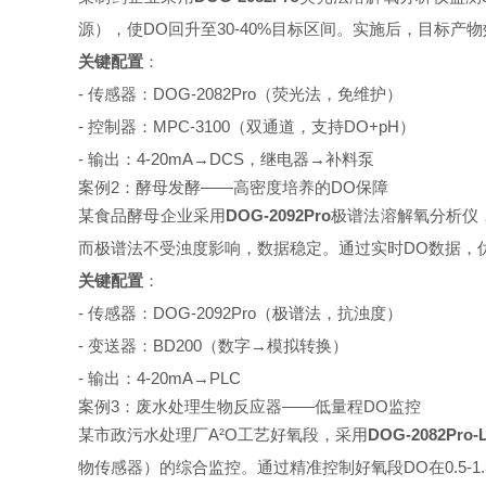
源），使DO回升至30-40%目标区间。实施后，目标产物
关键配置
：
- 传感器：DOG-2082Pro（荧光法，免维护）
- 控制器：MPC-3100（双通道，支持DO+pH）
- 输出：4-20mA→DCS，继电器→补料泵
案例2：酵母发酵——高密度培养的DO保障
某食品酵母企业采用
DOG-2092Pro
极谱法溶解氧分析仪
而极谱法不受浊度影响，数据稳定。通过实时DO数据，优化搅
关键配置
：
- 传感器：DOG-2092Pro（极谱法，抗浊度）
- 变送器：BD200（数字→模拟转换）
- 输出：4-20mA→PLC
案例3：废水处理生物反应器——低量程DO监控
某市政污水处理厂A²O工艺好氧段，采用
DOG-2082Pro-
物传感器）的综合监控。通过精准控制好氧段DO在0.5-1.