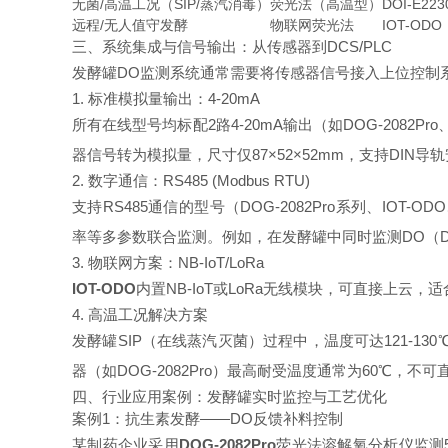
无菌/高温工况（SIP/蒸汽消毒）
荧光法（高温型）
DOI-E223
远程/无人值守发酵
物联网荧光法
IOT-ODO
三、系统集成与信号输出：从传感器到DCS/PLC
发酵罐DO监测系统通常需要将传感器信号接入上位控制系
1. 标准模拟量输出：4-20mA
所有在线型号均标配2路4-20mA输出（如DOG-2082P
器信号转为模拟量，尺寸仅87×52×52mm，支持DIN导
2. 数字通信：RS485 (Modbus RTU)
支持RS485通信的型号（DOG-2082Pro系列、IOT-ODO
率等多参数联合监测。例如，在发酵罐中同时监测DO（DOG-2
3. 物联网方案：NB-IoT/LoRa
IOT-ODO
内置NB-IoT或LoRa无线模块，可直接上
4. 高温工况解决方案
发酵罐SIP（在线蒸汽灭菌）过程中，温度可达121-13
器（如DOG-2082Pro）最高耐受温度通常为60℃，
四、行业应用案例：发酵罐实时监控与工艺优化
案例1：抗生素发酵——DO反馈补料控制
某制药企业采用
DOG-2082Pro
荧光法溶解氧分析仪监测5