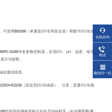
造，可使用
BD200
（单通道DO专用变送器）将数字DO传感
在线咨询
/MPC-6100
等多参数控制器，实现DO、pH、温度、电导
电话
统一显示与报警。
需铺设通信线缆。
微信扫一扫
）或
DOI-E2230
（高温型DO传感器）。注意：普通DO传感
100
控制器的继电器输出自动启动补料泵（补加葡萄糖/氮