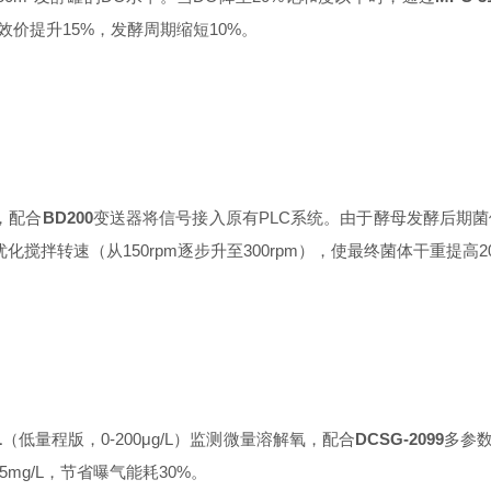
效价提升15%，发酵周期缩短10%。
，配合
BD200
变送器将信号接入原有PLC系统。由于酵母发酵后期菌体
拌转速（从150rpm逐步升至300rpm），使最终菌体干重提高2
L
（低量程版，0-200μg/L）监测微量溶解氧，配合
DCSG-2099
多参数
5mg/L，节省曝气能耗30%。