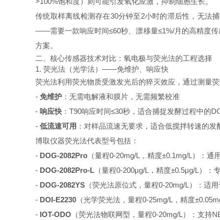
>100%饱和度）则可能引发氧化应激，抑制细胞生长。
传统取样离线检测存在30分钟至2小时的滞后性，无法
——需要一款响应时间≤60秒、漂移量≤1%/月的高精
方案。
二、核心传感器技术对比：氧电极与荧光法的工程选择
1. 荧光法（光学法）——免维护、响应快
荧光法利用荧光物质受激发光后的猝灭效应，通过测量荧
-
免维护
：无需电解液和膜片，无需频繁校准
-
响应快
：T90响应时间≤30秒，适合捕捉发酵过程中的D
-
低流速可用
：对样品流速无要求，适合低搅拌转速的发
博取仪器荧光法代表型号包括：
-
DOG-2082Pro
（量程0-20mg/L，精度±0.1mg/L
-
DOG-2082Pro-L
（量程0-200μg/L，精度±0.5μg
-
DOG-2082YS
（荧光法原位式，量程0-20mg/L）：
-
DOI-E2230
（光学荧光法，量程0-25mg/L，精度±0.05m
-
IOT-ODO
（荧光法物联网型，量程0-20mg/L）：支持NB