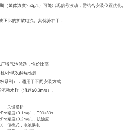
（菌体浓度>50g/L）可能出现信号波动，需结合安装位置优化。
度成正比的扩散电流。其优势在于：
）：污水厂曝气池优选，性价比高
巡检/小试发酵罐检测
极系列）：适用于不同安装方式
动水样（流速≥0.3m/s）。
关键指标
2Pro
精度±0.1mg/L，T90≤30s
2Pro
精度±0.2mg/L，抗浊度
AX
便携式，电池供电