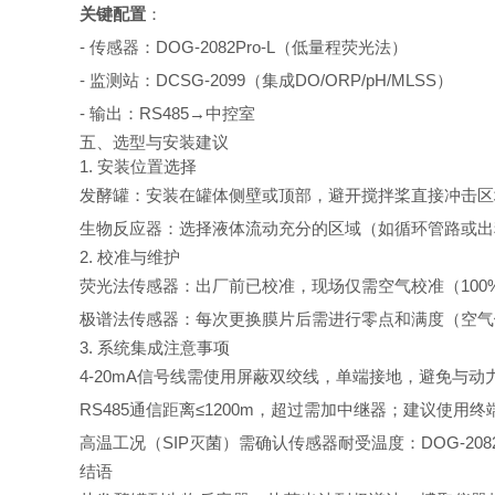
关键配置
：
- 传感器：DOG-2082Pro-L（低量程荧光法）
- 监测站：DCSG-2099（集成DO/ORP/pH/MLSS）
- 输出：RS485→中控室
五、选型与安装建议
1. 安装位置选择
发酵罐：安装在罐体侧壁或顶部，避开搅拌桨直接冲击区
生物反应器：选择液体流动充分的区域（如循环管路或出
2. 校准与维护
荧光法传感器：出厂前已校准，现场仅需空气校准（100%饱
极谱法传感器：每次更换膜片后需进行零点和满度（空气
3. 系统集成注意事项
4-20mA信号线需使用屏蔽双绞线，单端接地，避免与动
RS485通信距离≤1200m，超过需加中继器；建议使用终
高温工况（SIP灭菌）需确认传感器耐受温度：DOG-2082Pro
结语