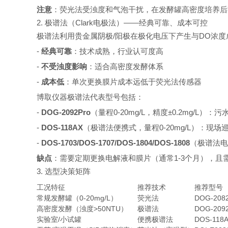
注意
：荧光法受浊度和气泡干扰，在发酵罐高密度培养后期
2. 极谱法（Clark电极法）——经典可靠、成本可控
极谱法利用贵金属阴极/阳极在极化电压下产生与DO浓
-
经典可靠
：技术成熟，行业认可度高
-
不受浊度影响
：适合高密度发酵体系
-
成本低
：单次更换膜片成本远低于荧光法传感器
博取仪器极谱法代表型号包括：
-
DOG-2092Pro
（量程0-20mg/L，精度±0.2mg/L
-
DOS-118AX
（极谱法便携式，量程0-20mg/L）：现场
-
DOS-1703/DOS-1707/DOS-1804/DOS-1808
（极谱法电
缺点
：需要定期更换电解液和膜片（通常1-3个月），且需流
3. 选型决策矩阵
工况特征
推荐技术
推荐型号
常规发酵罐（0-20mg/L）
荧光法
DOG-208
高密度发酵（浊度>50NTU）
极谱法
DOG-209
实验室/小试罐
便携极谱法
DOS-118