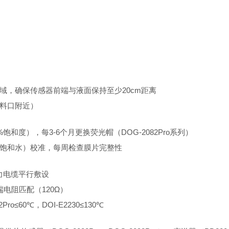
域，确保传感器前端与液面保持至少20cm距离
料口附近）
和度），每3-6个月更换荧光帽（DOG-2082Pro系列）
饱和水）校准，每周检查膜片完整性
力电缆平行敷设
端电阻匹配（120Ω）
≤60℃，DOI-E2230≤130℃