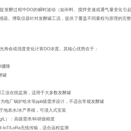
捕捉发酵过程中DO的瞬时波动（如补料、搅拌变速或通气量变化引
度传感器。博取仪器针对发酵罐工况，提供了覆盖不同量程与原理的
光寿命或强度变化计算DO浓度。其核心优势在于：
O骤降
酵罐
）：通用工业在线监测，适用于大多数发酵罐
/L）：专为电厂锅炉给水等ppb级需求设计，不适合常规发酵罐
适用于地表水/水产养殖，可浸入式安装
g/L）：
高级
需求/科研级精度
-IoT/LoRa无线传输，适合远程监测