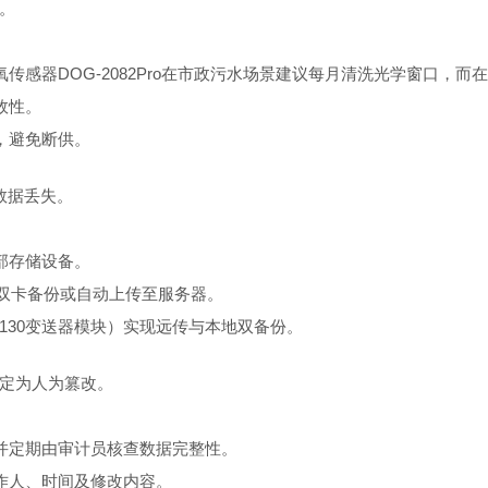
。
传感器DOG-2082Pro在市政污水场景建议每月清洗光学窗口，而
效性。
，避免断供。
数据丢失。
部存储设备。
采用双卡备份或自动上传至服务器。
130变送器模块）实现远传与本地双备份。
定为人为篡改。
，并定期由审计员核查数据完整性。
作人、时间及修改内容。