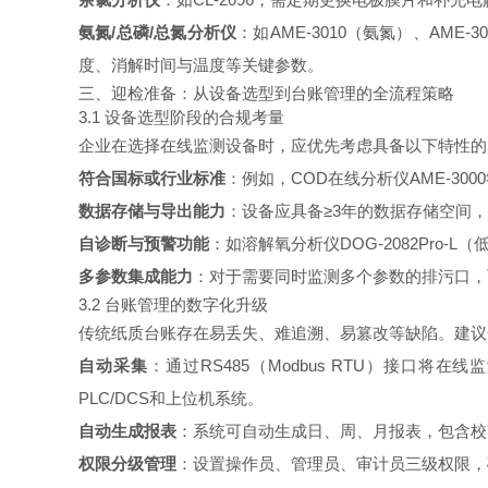
氨氮/总磷/总氮分析仪
：如AME-3010（氨氮）、AM
度、消解时间与温度等关键参数。
三、迎检准备：从设备选型到台账管理的全流程策略
3.1 设备选型阶段的合规考量
企业在选择在线监测设备时，应优先考虑具备以下特性的
符合国标或行业标准
：例如，COD在线分析仪AME-3000
数据存储与导出能力
：设备应具备≥3年的数据存储空间
自诊断与预警功能
：如溶解氧分析仪DOG-2082Pr
多参数集成能力
：对于需要同时监测多个参数的排污口，可
3.2 台账管理的数字化升级
传统纸质台账存在易丢失、难追溯、易篡改等缺陷。建议
自动采集
：通过RS485（Modbus RTU）接口将
PLC/DCS和上位机系统。
自动生成报表
：系统可自动生成日、周、月报表，包含校
权限分级管理
：设置操作员、管理员、审计员三级权限，