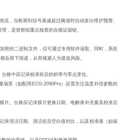
污损情况，当检测到信号衰减超过阈值时自动发出维护预警。
环管理，是督察组重点核查的合规证据链。
式为加密的二进制文件，仅可通过专用软件读取。同时，系统
为都会留下痕迹，从而规避人为篡改风险。
浸泡再生。台账中应记录校准前后的斜率与零点变化。
场景（如配用ECG-2090Pro）还需关注温度补偿参数的
电解液和膜片。台账应记录膜片更换日期、电解液补充量及校准后
账中应记录清洁日期、清洁前后空白值对比，以及校准液（如福
参数的设置值，以及DPD试剂更换周期。