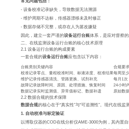
常见问题包括：
- 设备校准记录缺失，导致数据无法溯源
- 维护周期不达标，传感器漂移未及时修正
- 数据存储不完整，或存在人为篡改嫌疑
因此，建立一套严谨的
设备运行台账
体系，是应对督察的
二、在线监测设备运行台账的核心技术原理
2.1 设备运行台账的构成要素
一套合规的
设备运行台账
应包含以下内容：
台账类别
关键内容
合规要
校准记录
零点、量程校准时间、标液浓度、校准结果
每周至
维护记录
传感器清洗、管路更换、试剂补充
每月1
故障记录
故障时间、原因、处理措施、恢复时间
24小时
数据记录
实时监测值、异常值标记、数据补遗
原始数据
2.2 数据合规的技术保障
数据合规
的核心在于“真实性"与“可追溯性"。现代在线
1. 自动校准与标定验证
以博取仪器的COD在线分析仪AME-3000为例，其