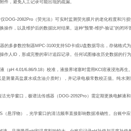
附件，避免人工记录可能出现的疏漏。
DOG-2082Pro（荧光法）可实时监测荧光膜片的老化程度和
换操作，以及维护后的数据比对结果。这种“预警-维护-验证"的闭
的多参数控制器MPC-3100支持SD卡或U盘数据导出，存储格
操作人ID，形成完整的审计追踪记录。任何试图修改历史数据的行
液（pH 4.01/6.86/9.18）校准，液接界堵塞时需用KCl溶液
（尤其是测量高盐废水或含油介质时），并记录电极常数校正值。纯水测量
定期清洁光学窗口，极谱法传感器（DOG-2092Pro）需定期更换
G-2087S（悬浮物），光学窗口的清洁频率直接影响数据准确性。台
充电解液，且测量受pH和温度影响较大。台账应记录pH补偿与温度补偿