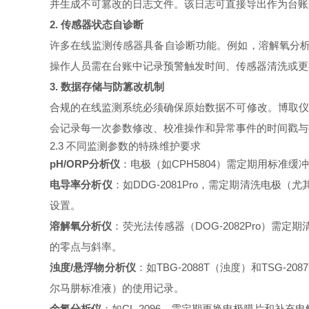
并生成不可篡改的日志文件。该日志可直接导出作为台账
2. 传感器状态自诊断
许多在线监测传感器具备自诊断功能。例如，溶解氧分析仪
操作人员需在台账中记录预警触发时间、传感器清洗或更
3. 数据存储与防篡改机制
合规的在线监测系统必须确保原始数据不可修改。博取仪器
会记录每一次参数修改、校准操作和异常事件的时间戳与
2.3 不同监测参数的特殊维护要求
pH/ORP分析仪
：电极（如CPH5804）需定期用标准缓冲
电导率分析仪
：如DDG-2081Pro，需定期清洗电极
设置。
溶解氧分析仪
：荧光法传感器（DOG-2082Pro）需
的零点与斜率。
浊度/悬浮物分析仪
：如TBG-2088T（浊度）和TS
尔马肼标准液）的使用记录。
余氯分析仪
：如CL-2096，需定期更换电极膜片和补