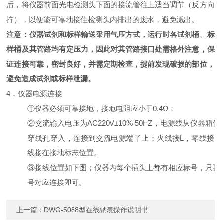
后，将仪器前面光电检测头下面的接流管往上适当调节（反方向
拧），以便能可靠地接住检测头内排出的废水，避免溅出。
注意：仪器试剂和标样输送采用气压方式，运行时各试剂桶、标
样桶及其管路均有定压力，因此对其管路接口处需格外注意，保
证连接可靠，密封良好，并需定期检查，提前发现破损的部位，
避免造成试剂或标样泄漏。
4．仪器电源连接
①仪器必须可靠接地，接地电阻应小于0.4
Ω
；
②交流输入电压为
AC220V±10% 50HZ，电源线从仪器箱
穿线孔穿入，连接到交流电源端子上；火线接L，零线接N
线接在接地标志位置。
③接线位置如下图；仪器内每个插头上都有相应标号，只要
号对应连接即可。
上一篇：
DWG-5088型在线钠表操作说明书