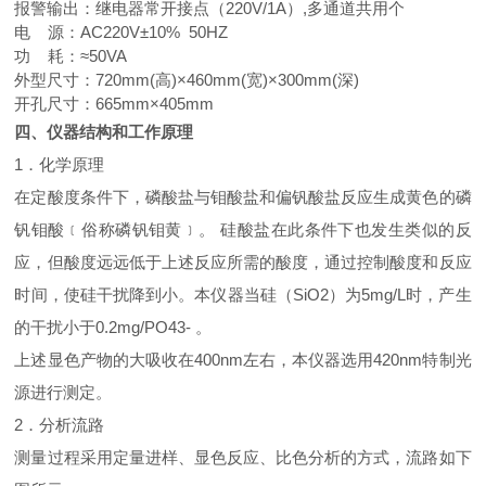
报警输出：继电器常开接点（220V/1A）,多通道共用个
电 源：AC220V±10% 50HZ
功 耗：≈50VA
外型尺寸：720
mm(
高
)
×460
mm(
宽
)
×300
mm(
深
)
开孔尺寸：665
mm
×405
mm
四、仪器结构和工作原理
1．化学原理
在定酸度条件下，磷酸盐与钼酸盐和偏钒酸盐反应生成黄色的磷
钒钼酸﹝俗称磷钒钼黄﹞。
硅酸盐在此条件下也发生类似的反
应，但酸度远远低于上述反应所需的酸度，通过控制酸度和反应
时间，使硅干扰降到小。本仪器当硅（S
iO2
）为5
mg/L
时，产生
的干扰小于0
.2mg/PO4
3-
。
上述显色产物的大吸收在400
nm
左右，本仪器选用420
nm
特制光
源进行测定。
2．分析流路
测量过程采用定量进样、显色反应、比色分析的方式，流路如下