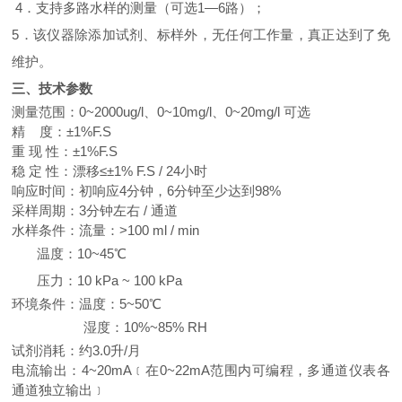
4．支持多路水样的测量（可选1—6路）；
5．该仪器除添加试剂、标样外，无任何工作量，真正达到了免
维护。
三、技术参数
测量范围：0~2000
ug/l
、
0~10mg/l
、
0~
2
0mg/l
可选
精 度：
±
1%F
.
S
重 现 性：
±
1%F
.
S
稳 定 性：漂移
≤
±1% F
.S
/ 24小时
响应时间：初响应4分钟，6分钟至少达到98%
采样周期：3分钟左右 / 通道
水样条件：流量：
>
100
ml
/ min
温度：10~45
℃
压力：10
kPa ~ 100 kPa
环境条件：温度：5~50
℃
湿度：10%
~
85% RH
试剂消耗：约3.0升/月
电流输出：4~20mA﹝在0~22mA范围内可编程，多通道仪表各
通道独立输出﹞