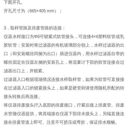
下图开孔。
开孔尺寸为（665×405 mm）；
3．取样管路及排废管路的连接：
仪器水样接口为
Φ6
可锁紧式软管接头，可连接4
×6
塑料
软管或乳
胶软管；安装时将过滤器的有机玻璃部分朝上，水样过滤器的出
口（和安装螺丝同侧为出口）插进仪器内，用水样过滤器自带的
螺丝固定在仪器左侧的安装孔上，将流量计下部的软管连接在过
滤器出口上，并锁紧。
过滤器入口根据现场情况连接水样取样管，如果为软管可直接接
在过滤器入口的锁紧接头上，如果是硬管则请使用随机所配的转
接头转换后再连接。
将仪器排废接头拧入底部的排废接口，拧紧后接上排废管。排废
水管随仪器提供，将其端接在仪器下部排水接头上，另端直接连
接在排废管道上即可。注意不可挤压或弯折，保证排水顺畅。