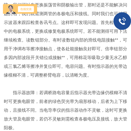
障，我们可以先更换振荡管和阴极输出管，那时还是不能解决问
题的话，我们就需测两管的各极电压和接线。同时我们也可以用
示波器来跟踪检查各讯号点。这样即可发现问题。首先检查桥路
中的电极系统，更换或修复电极系统即可。若不能测得可用下法
继续检查。读数钮部分。有时读数钮内部的滑线电阻接触**，可
用干净绸布等擦净接触点，使各处能接触良好即可。倍率钮部分
多因内部波段开关错位或接触**，可用棉花等吸取少量无水乙醇
或三氯乙烯等擦净并复位即可。电容问题。有时指示器的光带边
缘模糊不清，可调整桥臂电容，以清晰为度。
指示器故障：若调桥路电容量后指示器光带边缘仍模糊不清
时可更换电眼管，前者的绿色荧光带为扇形移动，后者为上下移
动，且接线不同。当电导率仪的指示器动作不灵敏，这时可更换
放大管及电眼管，若仍不灵敏则需检查各极电压及接线，放大管
阳极。