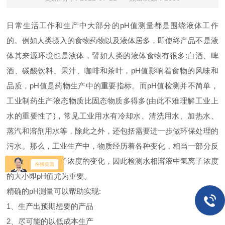
日常生活工作和生产中大部分的pH值测量都是围绕液体工作
的。例如人类摄入的食物药物以及液体居多，即使终产品不是液
体其来源环境也是液体，譬如人类的液体食物有很多:白酒、啤
酒、碳酸饮料、果汁、咖啡和茶叶，pH值影响着食物的风味和
品质，pH值是药物生产中的重要指标。而pH值检测并不简单，
工业制药生产液态物质比固态物质多得多(由此不难理解工业上
水的重要性了)，常见工业用水有冷却水、清洗用水、加热水、
蒸汽和溶剂用水等，除此之外，还包括需要进一步做环保处理的
污水。那么，工业生产中，物质经历着各种变化，相当一部分反
应又伴随着氢离子浓度的变化，因此检测水相溶液中氢离子浓度
的大小即pH值尤为重要。
精确的pH测量可以帮助实现:
1、生产出预期想要的产品
2、尽可能的以低
成本生产