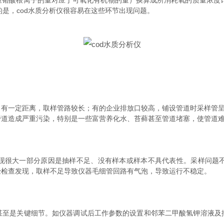
重铬酸根离子的量对应于可氧化有机物的量）换算成所消耗氧的质量浓度计
是，cod水质分析仪很容易在这些环节出现问题。
一定距离，取样管路较长；有的企业排放口较高，铺设管道时采样管呈
管道造成严重污染，特别是一些富营养化水、苔藓甚至管道堵塞，使管道
很大一部分原因是抽样不足、没有样本或样本不具代表性。采样问题不
经检查发现，取样不足导致仪器毛细管回路有气泡，导致运行不稳定。
是关键细节。如仪器调试后工作参数的设置和邻苯二甲酸氢钾溶液及