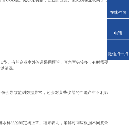
算COD值。减少无机物，如亚硝酸盐、硫化物和亚铁离子，
在线咨询
电话
微信扫一扫
U型。有的企业室外管道采用硬管，直角弯头较多，有时需要
难以清洗。
仅会导致监测数据异常，还会对某些仪器的性能产生不利影
排水样品的测定均正常。结果表明，消解时间应根据不同复杂