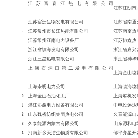
江苏富春江热电有限公司
2
江苏江阴市
3
江苏宿迁生物发电有限公司
江苏省南通
4
江苏常州市长江热能有限公司
江苏南京热
5
江苏常州江南电力设备厂
江苏协鑫热
6
浙江省镇海发电有限公司
浙江省嘉兴
7
浙江三星热电有限公司
浙江省神华
上海石洞口第二发电有限公司
8
上海金山垃
9
上海崇明电力公司
上海临海垃
10
上海金山石油化工
厂
上海燃机发
11
湛江协鑫电力设备有限公司
中电投远达
12
山东魏桥纺织集团热电公司
久泰能源
山
13
久泰能源内蒙古有限公司
山东源和电
14
河南新乡天洁生物质有限公司
邹平齐星开