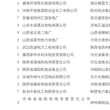
15
威海环境再生能源有限公司
烟台栖霞天
16
河南平煤集团联合盐化工有限公司
阳光纸业集
17
安徽省宿州汇源发电厂
昌乐盛世热
18
山东丰源通达热电有限公司
济南正诚达
19
山西省太原二电厂
山西省柳林
20
山西省霍州热力发电厂
大同
大唐热
21
武汉凯迪电力工程有限公司
陕西省胜利
22
豫西新华水利水电投资有限公司
河北省秦皇
23
陕西省蒲城
热
电有限
责任
公司
河北省衡水
24
陕西省咸阳机电设备总公司
河南阳山发
25
永城市神火示范电站有限公司
光大生物能
26
陕西省秦岭
热
电有限
责任
公司
河南省濮阳
27
新乡中新化工有限责任公司
鹤壁电力集
河南省南阳
热电
有限
责任
公司
28
神华煤制油