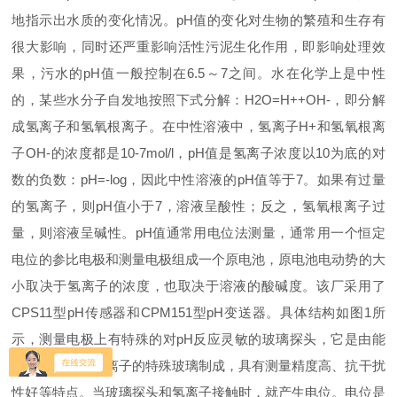
地指示出水质的变化情况。pH值的变化对生物的繁殖和生存有
很大影响，同时还严重影响活性污泥生化作用，即影响处理效
果，污水的pH值一般控制在6.5～7之间。水在化学上是中性
的，某些水分子自发地按照下式分解：H2O=H++OH-，即分解
成氢离子和氢氧根离子。在中性溶液中，氢离子H+和氢氧根离
子OH-的浓度都是10-7mol/l，pH值是氢离子浓度以10为底的对
数的负数：pH=-log，因此中性溶液的pH值等于7。如果有过量
的氢离子，则pH值小于7，溶液呈酸性；反之，氢氧根离子过
量，则溶液呈碱性。pH值通常用电位法测量，通常用一个恒定
电位的参比电极和测量电极组成一个原电池，原电池电动势的大
小取决于氢离子的浓度，也取决于溶液的酸碱度。该厂采用了
CPS11型pH传感器和CPM151型pH变送器。具体结构如图1所
示，测量电极上有特殊的对pH反应灵敏的玻璃探头，它是由能
导电、能渗透氢离子的特殊玻璃制成，具有测量精度高、抗干扰
性好等特点。当玻璃探头和氢离子接触时，就产生电位。电位是