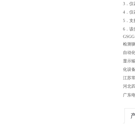
3．仪
4．
5．支
6．
GSG
检测
自动
显示
化设
江苏
河北
广东