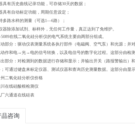
器具有历史曲线记录功能，可存储30天的数据；
仪器具有自动标定功能，周期任意设定；
持多路水样的测量（可选1—6路）；
该仪器除添加试剂、标样外，无任何工作量，真正达到了免维护。
G-5089在线二氧化硅分析仪的电气系统主要由两部分组成。
驱动部分：驱动仪表测量系统各执行部件（电磁阀、空气泵）和光源；并
化动作和电→光→电的信号转换，以及电信号的数字化过程。这部分由检测
输出部分：对检测到的数据进行存储和显示；并输出开关（路报警输出）和模
备；可通过键盘来标定仪器、测试仪器和查询历史测量数据。这部分由显示
常州二氧化硅分析仪价格
四川在线硅酸根检测仪
电厂六通道在线硅表
产品咨询