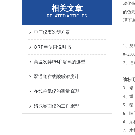
动化
相关文章
的色
RELATED ARTICLES
现了
电厂仪表选型方案
1、测
ORP电使用说明书
0~
200
高温发酵PH和溶氧的选型
2、通
四通
双通道在线酸碱浓度计
请标明
3、
在线余氯仪的测量原理
4、重
5、稳
污泥界面仪的工作原理
6、响
6、采
7、