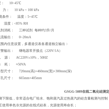
： 10~45
℃
 力： 10
kPa ~ 100 kPa
境条件： 温度：5~45
℃
度：
<
85% RH
试剂消耗： 三种试剂 每种约3升/月
电流输出： 0~20mA
范围内任意设置，多通道仪表各通道独立输出﹞
报警输出： 继电器常开接点（220V/1A）
电 源： AC220V±10%，50HZ
功 耗： ≈50VA
外型尺寸： 720
mm(
高
)
×460
mm(
宽
)
×300
mm(
深
)
开孔尺寸： 665
mm
×405
mm
GSGG-5089在线二氧化硅
检测下限低，非常适合电厂给水、饱和蒸汽及过热蒸汽的硅含量检测与控制
真正使用单色冷光源的在线式硅表，光源使用寿命长；