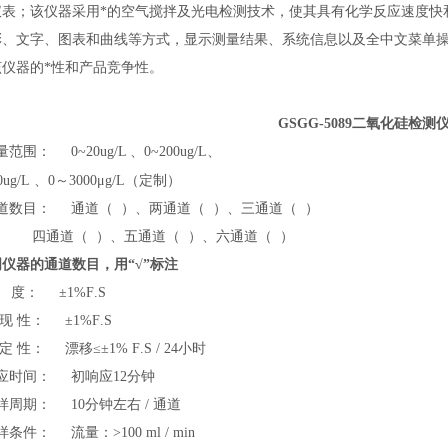
仪表；该仪器采用*的空气搅拌及光电检测技术，使其具有化学反应速度快
彩、文字、图表和曲线等方式，显示测量结果、系统信息以及全中文菜单
该仪器的*性和产品竞争性。
GSGG-5089二氧化硅检
量范围： 0~20
ug/
L 、0~200
ug/
L、
0
u
g/
L
、0～3000μg/L（定制）
道数目： 通道（ ）、两通道（ ）、三通道（ ）
道（ ）、五通道（ ）、六通道（ ）
仪器的通道数目，用“√”标注
精 度：
±
1%F
.
S
 现 性：
±
1%F
.
S
 定 性： 漂移
≤
±1% F
.S
/ 24小时
应时间： 初响应12分钟
样周期： 10分钟左右 / 通道
水样条件： 流量：
>
100
ml
/ min