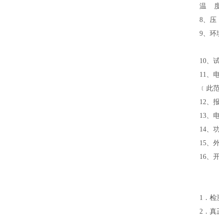
温 度
8、压
9、环
湿
10、
11、
﹝此
12、
13、
14、
15、
16、
1．
2．