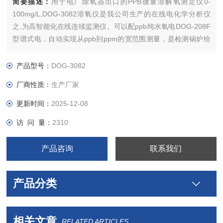
简要描述：
用于电厂除氧器出口的PPB微量溶解氧测定仪0-
100mg/L,DOG-3082溶氧仪是我公司生产的在线电化学分析仪
之,为高智能化在线连续监测仪。可以配ppb纯水氧电DOG-208F
型谱式电，自动实现从ppb到ppm的宽范围测量，是检测锅炉给
水、凝结水等行业的液体中氧含量测量的仪器。
产品型号：
DOG-3082
厂商性质：
生产厂家
更新时间：
2025-12-08
访 问 量：
2310
产品咨询
联系我们
产品分类
相关文章
RELATED ARTICLES