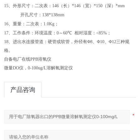
15
、外形尺寸：二次表：
146
（长）
*146
（宽）
*1
50（深）
*mm
开孔尺寸：
138*138mm
16
、重量：二次表：1.0
Kg
；
17
、工作条件：环境温度：
0
～
60
℃
相对湿度：
<85%
；
18
、进出水连接管道：硬管或软管，外径有
Φ
8
、
Φ
10
、
Φ
12
三种规
格。
自备电厂在线PPB溶氧仪
微量DO仪，0-100ug/L溶解氧测定仪
产品咨询