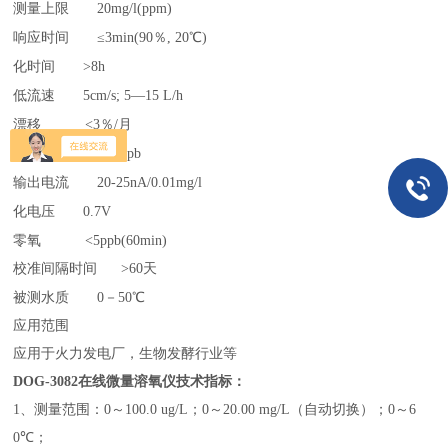
测量上限
20mg/l(ppm)
响应时间
≤3min(90％, 20℃)
化时间
>8h
低流速
5cm/s; 5—15 L/h
漂移
<3％/月
测量误差
<±1ppb
输出电流
20-25nA/0.01mg/l
化电压
0.7V
零氧
<5ppb(60min)
校准间隔时间 >60天
被测水质
0－
5
0℃
应用范围
应用于火力发电厂，生物发酵行业等
DOG-3082在线微量溶氧仪技术指标：
1
、测量范围：
0
～
100.0 ug/L
；
0
～
20.00 mg/L
（自动切换）；
0
～
6
0
℃
；