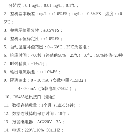
分辨度：
0.1 ug/L
；
0.01 mg/L
；
0.1
℃
；
2
、整机基本误差：
ug/L
：
±
1.0%FS
；
mg/L
：
±
0.5%FS
，温度：
±
0.
5
℃
；
3
、整机示值重复性：
±
0.5%FS
；
4
、整机示值稳定性：
±
1.0%FS
；
5
、自动温度补偿范围：
0
～
60
℃
，
25
℃
为基准；
6
、响应时间：
<60
秒（终值的
98%
，
25
℃
）
37
℃
：
98%
终值
<20
秒；
7
、时钟精度：
±
1
分
/
月；
8
、输出电流误差：
≤
±
1.0%FS
；
9
、隔离输出：
0
～
10 mA
（负载电阻
<1.5KΩ
）
4
～
20 mA
（负载电阻
<750Ω
）；
10
、
RS485
通讯接口（选配）；
11
、数据存储数量：
1
个月（
1
点
/5
分钟）；
12
、数据连续掉电保存时间：
10
年；
13
、报警继电器：
AC220V
，
3A
；
14
、电源：
220V
±
10% 50
±
1HZ
；