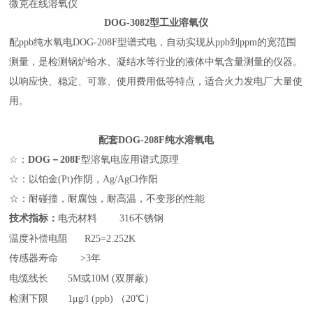
微克在线溶氧仪
DOG-
3
082
型工业溶氧仪
配
ppb纯水氧电DOG-208F型
谱式电，自动实现从ppb到ppm的宽范围
测量，是检测锅炉给水、凝结水等行业的液体中氧含量测量的仪器。
以响应快、稳定、可靠、使用费用低等特点，适合火力发电厂大量使
用。
配套DOG-208F
纯水
溶氧电
☆：
DOG－208F
型
溶氧电应用谱式原理
☆：
以铂金(Pt)作阴，Ag/AgCl作阳
☆：
耐碰撞，耐腐蚀，耐高温，不变形的性能
技术指标：
电壳材料 316不锈钢
温度补偿电阻 R25=2.252K
传感器寿命 >3年
电缆线长
5M或10M (双屏蔽)
检测下限
1μg/l (ppb) （20℃）