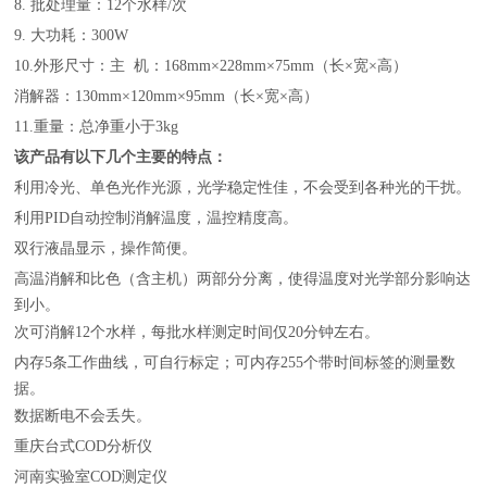
8.
批处理量：
12
个水样/次
9.
大功耗：
3
00W
10.
外形尺寸：主 机：
168mm
×2
28mm
×
75mm
（长×宽×高）
消解器：
130mm
×
120mm
×
95mm
（长×宽×高）
11.重量：总净重小于3kg
该产品有以下几个主要的特点：
利用冷光、单色光作光源，光学稳定性佳，不会受到各种光的干扰。
利用PID自动控制消解温度，温控精度高。
双行液晶显示，操作简便。
高温消解和比色（含主机）两部分分离，使得温度对光学部分影响达
到小。
次可消解12个水样，每批水样测定时间仅20分钟左右。
内存5条工作曲线，
可自行标定
；可内存
255个带时间标签的测量数
据。
数据断电不会丢失。
重庆台式COD分析仪
河南实验室COD测定仪