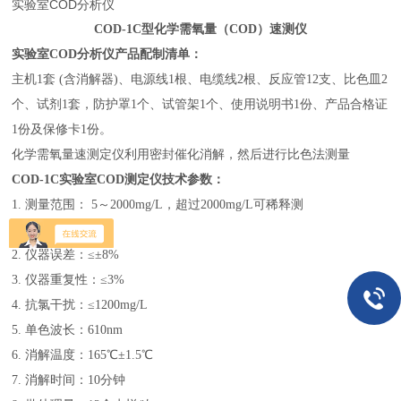
实验室COD分析仪
COD-1C型
化学需氧量（COD）速测仪
实验室COD分析仪产品配制清单：
主机1套 (含消解器)、电源线1根、电缆线2根、反应管12支、比色皿2
个、试剂1套，防护罩1个、试管架1个、使用说明书1份、产品合格证
1份及保修卡1份。
化学需氧量速测定仪利用密封催化消解，然后进行比色法测量
COD-1C实验室COD测定仪技术参数：
1.
测量范围： 5～2000mg/L，超过2000mg/L可稀释测
定
2.
仪器误差：≤±
8
%
3.
仪器重复性：≤3%
4.
抗氯干扰：≤1200mg/L
5.
单色波长：610nm
6.
消解温度：165℃±1.5℃
7.
消解时间：10分钟