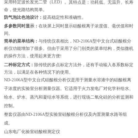
采用特定波长发光二管（LED）。
其特点是：功耗低、无温升、长寿
命，使光路结构简单。
防气泡比色池设计：
提高稳定性和准确性。
多参数同时显示：
在块屏上同时显示硅酸根离子浓度值、毫伏值和时
间。
简单的菜单结构：
与传统仪表相比，ND-
2106A
型中文台式硅酸根分
析仪功能增加了很多。但由于采用了分门别类的菜单结构，类似微机
的操作方法，使用起来更方便
!
二种标定方式：
除传统的多点标定方法外，还有手动输入各系数标定
方法，以满足在各种情况下的使用。
ND-
2106A
型中文台式硅酸根分析仪是用于测量水溶液中的硅酸根离
子浓度的实验室分析测量仪器。它适用于火力发电厂对化学补给水、
给水、炉水、蒸汽和凝结水等系统，进行现场二氧化硅的分析监测和
控制。
整套仪器由ND-
2106A
型实验室硅酸根分析仪及内置测量水路等组
成。
山东电厂化验室硅酸根测定仪