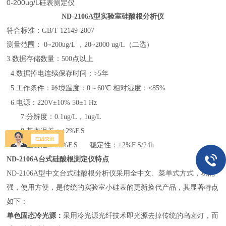
0-200ug/L硅表测定仪
ND-2106A型实验室硅酸根分析仪
符合标准：GB/T 12149-2007
测量范围：
0~20
0ug/L ，2
0~20
00 ug/L（二选）
3.数据存储数量：500点以上
4.数据掉电连续保存时间：>5年
5.工作条件：环境温度：0～60℃ 相对湿度：<85%
6.电源：220V±10% 50±1 Hz
7.
分辨度：0.1ug/L，1ug/L
8.基本误差：±
2%F.S
9.重复性：±
2%F.S
稳定性：±
2%F.S/24h
ND-2106A台式硅酸根测定仪特点
ND-
2106A
型中文台式硅酸根分析仪采用全中文、菜单式方式，功能
强，使用方便，是传统的实验室小硅表的更新换代产品，其显著特点
如下：
单色固态冷光源：
采用冷光源光纤技术即光源去掉传统的乌卤灯，而