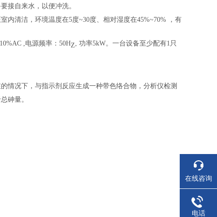
备要接自来水，以便冲洗。
清洁，环境温度在5度~30度、相对湿度在45%~70% ，有
±10%AC ,电源频率：50H
, 功率5kW。一台设备至少配有1只
Z
在的情况下，与指示剂反应生成一种带色络合物，分析仪检测
于总砷量。
在线咨询
电话