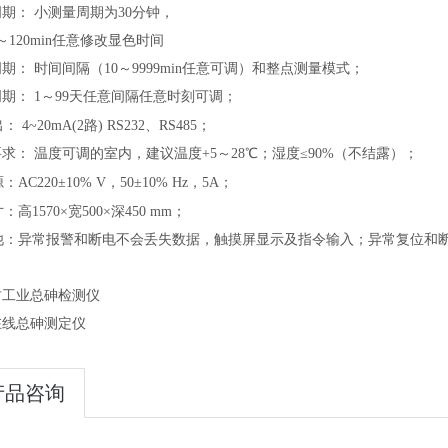
期： 小测量周期为30分钟，
～120min任意修改显色时间
期： 时间间隔（10～9999min任意可调）和整点测量模式
；
期： 1～99天任意间隔任意时刻可调
；
出：
4~20mA(2路) RS232、RS485
；
求： 温度可调的室内，建议温度+5～28℃；湿度≤90%（不结露）
；
：AC220±10% V，50±10% Hz，5A
；
：高1570×宽500×深450 mm
；
他：
异常报警和断电不会丢失数据
，
触摸屏显示及指令输入
；
异常复位和
。
古工业总砷检测仪
在线总砷测定仪
产品咨询