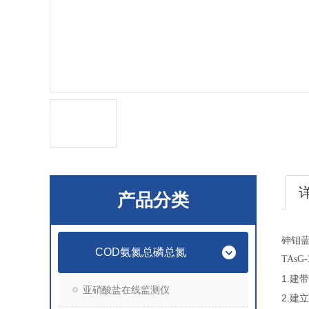
产品分类
砷钼
COD氨氮总磷总氮
TAs
1.建
亚硝酸盐在线监测仪
2.建