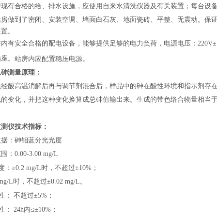
房现有合格的给、排水设施，应使用自来水清洗仪器及有关装置；每台设
房做到了密闭、安装空调、墙面白石灰、地面瓷砖、平整、无震动。保证室内
装置。
房内有
安全合格的配电设备
，能够提供足够的电力负荷，电源电压：220V
插座。
站房内应配置稳压电源。
总砷测量原理：
先经酸高温消解后再与调节剂混合后，样品中的砷在酸性环境和指示剂存
色的变化，并把这种变化换算成总砷值输出来。生成的带色络合物量相当
监测仪技术指标：
依据：砷钼蓝分光光度
：0.00-3.00
mg/L
度：≥0.2 mg/L时，不超过±10%；
 mg/L时，不超过±0.02 mg/L。
性： 不超过±5%
；
性：
24h内≤±10%
；