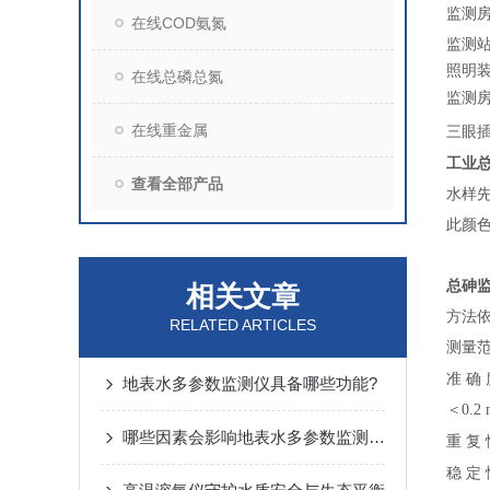
监测
在线COD氨氮
监测站
照明
在线总磷总氮
监测
在线重金属
三眼
工业
查看全部产品
水样
此颜
总砷
相关文章
方法
RELATED ARTICLES
测量范围
准
确
地表水多参数监测仪具备哪些功能?
＜0.2
哪些因素会影响地表水多参数监测仪的准确性？
重
复
稳
定