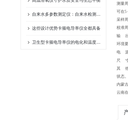
高温溶氧仪守护水质安全与生态平衡
测量周
可在5
自来水多参数测定仪：自来水检测的未来
采样周
校准周
这些设计优势卡箍电导率仪全都具备
输
卫生型卡箍电导率仪的电化和温度补偿
环境要
电
源
尺
寸
其 
状态
内蒙
云南