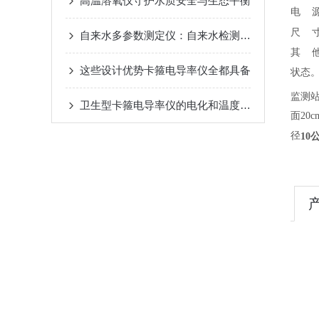
高温溶氧仪守护水质安全与生态平衡
电
源
尺
寸
自来水多参数测定仪：自来水检测的未来
其 
这些设计优势卡箍电导率仪全都具备
状态
监测
卫生型卡箍电导率仪的电化和温度补偿
面20
径
10