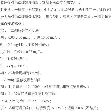
安装环保必须保证温度恒温，室温要求保存在25
℃左右
及时更换，一般实际质保期在1个月左右，无论试剂是否消耗完毕，建议更
维护人员必须保证蒸馏水充足，建议使用大容量的容量分盛放，一周必须
测试仪技术指标：
依据：丁二酮肟分光光度法
： 0.00-2.00
mg/L
0.10-10.00
mg/L；
度：≥0.2 mg/L时，不超过±10%；
 mg/L时，不超过±0.02 mg/L。
性： 不超过±5%
；
性：
24h内≤±10%
；
期： 小测量周期为30分钟，
～120min任意修改显色时间
期： 时间间隔（10～9999min任意可调）和整点测量模式
；
期： 1～99天任意间隔任意时刻可调
；
出：
4~20mA(2路) RS232、RS485
；
求： 温度可调的室内，建议温度+5～28℃；湿度≤90%（不结露）
；