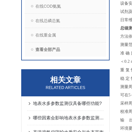
设备
在线COD氨氮
试剂
日常
在线总磷总氮
总镍
在线重金属
方法
测量范围
查看全部产品
准
确
＜0.2
重
复
相关文章
稳
定
测量周
RELATED ARTICLES
可在5
地表水多参数监测仪具备哪些功能?
采样周
校准周
哪些因素会影响地表水多参数监测仪的准确性？
输
环境要