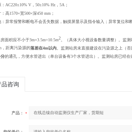
：AC220±10% V，50±10% Hz，5A
；
：高1570×宽500×深450 mm
；
他：
异常报警和断电不会丢失数据
，
触摸屏显示及指令输入
；
异常复位和
。
2
站房
面积应不小于3
m×
3.5m=10.5m
。（具体大小视设备数量调整）。监测
cm，距离污染源的
落差在
4m
以内
。监测站房未直接建设在污染源之上（否
公分
的通孔，方便水管进出（单台设备有3个水管进出）。监测站房已经在
产品咨询
产品：
您的单位：