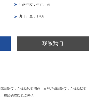
厂商性质：
生产厂家
访 问 量：
1766
联系我们
总隔
监测仪
，
在线
总铁
监测仪
，
在线
总铜
监测仪
，
在线
总锰
监
仪
，
在线
硝酸盐氮
监测仪