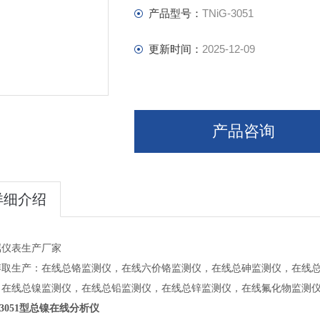
产品型号：
TNiG-3051
更新时间：
2025-12-09
产品咨询
详细介绍
属仪表生产厂家
博取生产：在线总铬监测仪，
在线
六价铬
监测仪
，
在线
总砷
监测仪
，
在线
，
在线
总镍
监测仪
，
在线
总铅
监测仪
，
在线
总锌
监测仪
，
在线
氟化物
监测
3051
型总镍在线分析仪