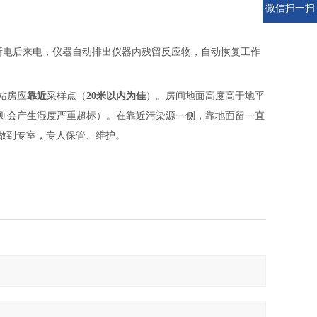
微信扫一扫
断电后来电，仪器自动排出仪器内残留反应物，自动恢复工作
站房应
靠近
采样点（
20米以内为佳
）。房间地面高度高于地平
则会产生湿度严重超标）。在靠近污染源一侧，靠地面留一直
做到专室，专人保管、维护。