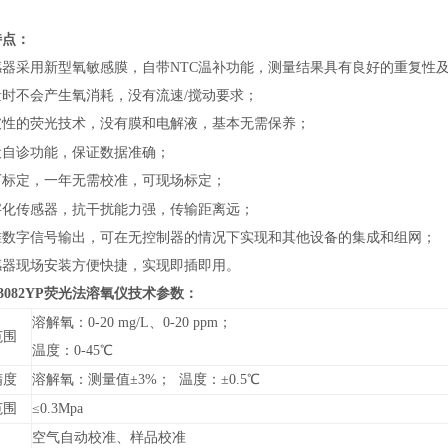
特点：
感器采用新型氧敏感膜，自带NTC温补功能，测量结果具有良好的重复性
量时不会产生氧消耗，没有流速/搅动要求；
破性的荧光技术，
，基本无需保养；
没有膜和电解液
设自诊功能，保证数据准确；
；
厂标定，一年无需校准，可现场标定
字化传感器，抗干扰能力强，传输距离远；
准数字信号输出，可在无控制器的情况下实现和其他设备的集成和组网；
感器现场安装方便快捷，实现即插即用。
-3082YP荧光法溶氧仪技术参数：
溶解氧：0-20 mg/L、0-20 ppm；
范围
温度：0-45℃
精度
溶解氧：测量值±3%； 温度：±0.5℃
范围
≤0.3Mpa
空气自动校准、样品校准