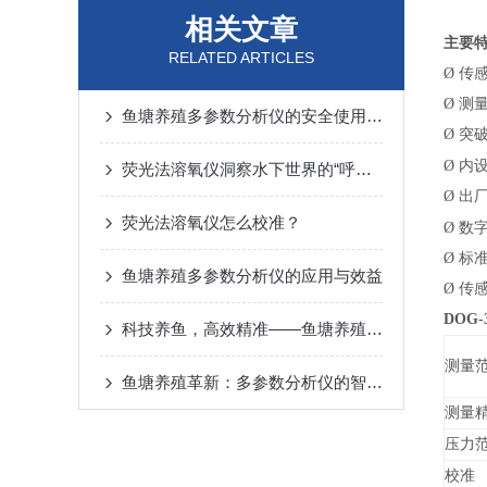
相关文章
主要
RELATED ARTICLES
Ø
传
Ø
测
鱼塘养殖多参数分析仪的安全使用秘籍
Ø
突
Ø
内
荧光法溶氧仪洞察水下世界的“呼吸”奥秘
Ø
出
荧光法溶氧仪怎么校准？
Ø
数
Ø
标
鱼塘养殖多参数分析仪的应用与效益
Ø
传
DOG
科技养鱼，高效精准——鱼塘养殖多参数分析仪
测量
鱼塘养殖革新：多参数分析仪的智能化之路
测量
压力
校准