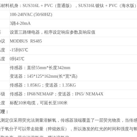
器材料
机身：SUS316L + PVC（普通版），SUS316L镀钛 + PVC（
100-240VAC (50/60HZ)
3路4-20mA
器
设置三路继电器，程序设定响应参数及响应值
协议
MODBUS RS485
温度
-15到65℃
温度
0到45℃
传感器：直径55mm*长度342mm
变送器：145*125*162mm(长*宽*高)
传感器：1.85KG；变送器：1.35KG
等级
传感器：IP68/NEMA6P；变送器：IP65/ NEMA4X
长度
标配10米电缆，可延长至100米
原理：
氧测定仪采用荧光法测量溶解氧，传感器顶端覆盖了一层荧光物质，当传感
由于氧分子可以带走能量（猝熄效应），所以激发的红光的时间和强度与