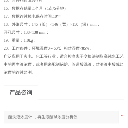
15、时钟精度:±1分/月
16、数据存储量:1个月（1点/5分钟）
17、数据连续掉电保存时间:10年
18、外形尺寸：146（长）×146（宽）×150（深）mm，
开孔尺寸：138×138 mm；
19、重量：1.0kg；
20、工作条件：环境温度0～60℃ 相对湿度<85%。
广泛应用于
火
电
、
化工
等行业，
适合检查离子交换法制取高纯水工艺
中的再生液浓度，或者用来配制锅炉、管道酸洗液，对溶
液中酸碱盐
浓度的连续监测
。
产品咨询