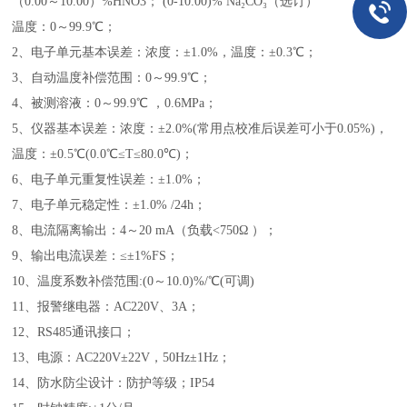
（0.00～1
0
.00）%HNO
3
；
(0-10.00)%
Na₂CO₃（选订）
温度：0～99.9℃；
2、
电子单元基本误差：
浓度：±1.0%，温度：±0.3℃；
3、自动温度补偿范围：0～99.9℃；
4、被测溶液：0～99.9℃ ，0.6MPa；
5、仪器基本误差：浓度：±2.0%
(常用点校准后误差可小于0.05%)
，
温度：±0.5℃(0.0℃≤T≤80.0℃)；
6、电子单元重复性误差：±1.0%；
7、电子单元稳定性：±1.0% /24h；
8、电流隔离输出：4～20 mA（负载<750Ω ）；
9、输出电流误差：≤±1%FS；
10、温度系数补偿范围:(0～10.0)%/℃(可调)
11、报警继电器：AC220V、3A；
12、RS485通讯接口；
13、电源：AC220V±22V，50Hz±1Hz；
14、
防水防尘设计
：
防护等级；
IP54