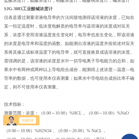
盐酸浓度计，硫酸浓度计，硝酸浓度计，碳酸钠浓度计，碱浓度计
SJG-
3
083
工业酸碱浓度计
仪表是通过测量溶液电导率的方法间接地测得该溶液的浓度，已知在
某一恒定温度时，低浓度电解质的电导率与该溶液的浓度成对应关
系，浓度不变而溶液温度发生变化时，电导率也发生变化，即该溶液
的浓度是电导率和温度的函数。如能测出溶液的温度并按前述对应关
系将其修正成标准温度下的电导率，就可直接换算成该溶液的浓度。
需强调的是，该溶液的浓度是水中一切导电离子导电能力的总和，如
果水中有两种或两种以上导电组合成份，能测得上述浓度—温度—电
导率的数据，也可使用本仪表测量；如果水中导电组合成份比率不确
定，则不可使用本仪表测量。
技术指标：
测量范围：浓度：（0.00～1
0
.00）%HCL，（0.00～1
0
.00）%
Na
O
H
，
（0.00～
10.
00）%
H
2
SO
4
，
（0.00～
2
0.00）% NaCL，