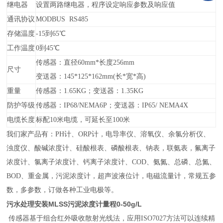
继电器
设置
两
路继电器，程序设定响应参数及响应值
通讯协议
MODBUS RS485
存储温度
-15到65℃
工作温度
0到45℃
传感器：直径60mm*长度256mm
尺寸
变送器：145*125*162mm(长*宽*高)
重量
传感器：1.65KG；变送器：1.35KG
防护等级
传感器：IP68/NEMA6P；变送器：IP65/ NEMA4X
电缆长度
标配10米电缆，可延长至100米
我们家产品有：
PH计、ORP计，电导率仪、溶氧仪、余氯分析仪、
浊度仪、酸碱浓度计、硅酸根表、磷酸根表、
钠表，联氨表，
氟离子
浓度计、
氯
离子浓度计、钙离子浓度计
、
COD、
氨氮、
总磷
、
总氮
、
BOD、重金属，污泥浓度计，
超声波
液位计，
电磁
流量计，
常规五参
数，多参数，
订做各种工业电极等。
污水处理安装MLSS污泥浓度计量程0-50g/L
传感器基于组合红外吸收散射光线法，应用ISO7027方法可以连续精