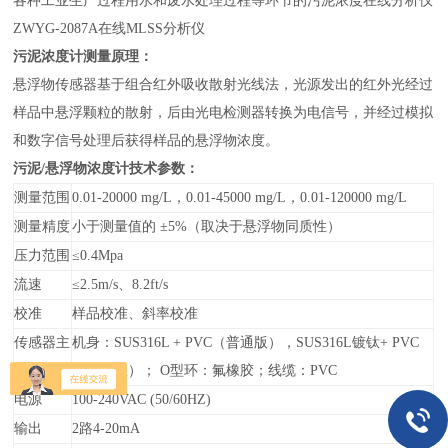
各种工业生产过程用水和废水处理过程等环节的
污泥浓度
在线分析仪
ZWYG-2087A在线MLSS分析仪
污泥浓度计测量原理：
悬浮物传感器基于组合红外吸收散射光线法，光源发出的红外光经过
样品中悬浮颗粒的散射，后由光电检测器转换为电信号，并经过模拟
和数字信号处理后获得样品的悬浮物浓度。
污泥/悬浮物浓度计技术参数：
测量范围
0.01-20000 mg/L，0.01-45000 mg/L，0.01-120000 mg/L
测量精度
小于
测量值的 ±5%
（取决于
悬浮物
同质性）
压力范围
≤0.4Mpa
流速
≤2.5m/s、8.2ft/s
校准
样品校准、斜率校准
传感器主
机身：SUS316L + PVC（普通版），SUS316L镀钛+ PVC
要材料
（海水版）； O型环：氟橡胶；线缆：PVC
电源
100-240VAC (50/60HZ)
输出
2
路4-20mA