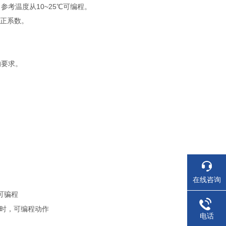
10~25
。参考温度从
℃
可编程。
校正系数。
。
的要求。
在线咨询
可骗程
时，可编程动作
电话