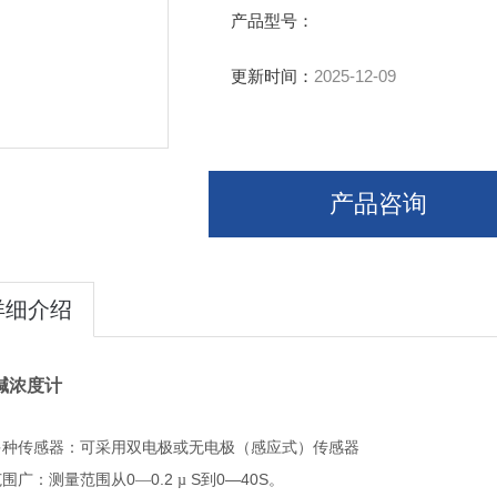
产品型号：
更新时间：
2025-12-09
产品咨询
详细介绍
碱浓度计
、
多种传感器：可采用双电极或无电极（感应式）传感器
0
0.2
S
0—40S
范围广：测量范围从
—
µ
到
。