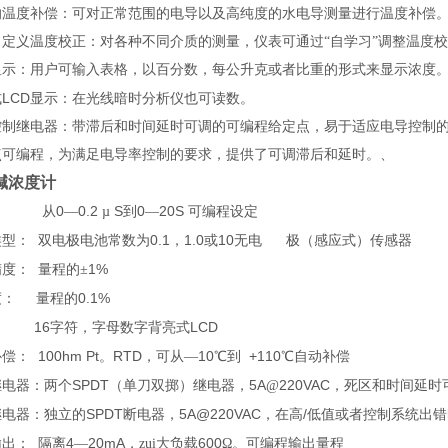
的温度补偿：可对正常范围的电导以及高纯度的水电导测量进行温度补偿
自定义温度校正：对各种不同介质的测量，仪表可通过“自学习”调整温度
显示：用户可输入表格，以百分数，每公升克或者比重的形式来显示浓度
LCD
式
显示：在光线暗时分析仪也可读数。
控制继电器：带滞后和时间延时可调的可编程给定点，易于适应电导控制
点可编程，为满足电导率控制的要求，提供了可调滞后和延时。、
碱浓度计
0
0.2
S
0
20S
：
从
—
µ
到
—
可编程设定
0.1
1.0
10
类型：
双电极电池常数为
，
或
无电
极（感应式）传感器
1%
精度：
量程的
±
0.1%
度：
量程的
16
LCD
：
字符，字母数字背亮式
100hm Pt
RTD
10
+110
补偿：
。
，可从—
℃
到
℃
自动补偿
SPDT
5A
220VAC
继电器：两个
（单刀双掷）继电器，
@
，死区和时间延时
SPDT
5A@220VAC
/
继电器：独立的
断电器，
，在高
低值或者控制系统出错
4
20mA
600
输出：
隔离
—
，zui大负载
Ω
。可编程输出量程