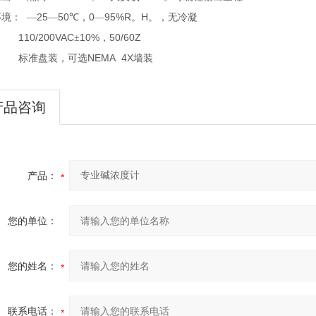
25
50
0
95%R
H
环境：
—
—
℃
，
—
。
。，无冷凝
110/200VAC
10%
50/60Z
：
±
，
NEMA 4X
：
标准盘装，可选
墙装
产品咨询
产品：
您的单位：
您的姓名：
联系电话：