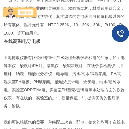
该电导率电专门用于纯水和超纯水的电导值测量，特别适合火力
发电厂和水处理行业的电导率测量。双圆筒结构，材质选用钛合金，
可以自然氧化形成化学钝化，其抗渗透的导电表面可耐氟化酸以外的
NTC2.252K
10
20K
30K
Pt100
Pt
所有液体。温补元件有：
、
、
、
、
、
1000
、等可由用户。
在线高温电导电极
上海博取仪器有限公司专业生产水处理分析仪表和电的厂家，如：电
导率仪、酸度计/PH计、溶氧仪、酸碱浓度计、在线余氯检测仪、浊
度计、钠表、硅酸根分析仪、电导电、污水/纯水/高温氧电、PH/高
温灭菌PH电极、PH玻璃电、酸碱浓度计电、余氯电、纯水/超纯水
电、实验室ORP/PNa电、实验室PH塑壳/玻璃电等水处理方面的仪器
仪表，有在线的、实验室的。*，质量保证，*，提供优质的售后服
务，洽谈。
我们可以根据您的需要，单纯配二次表、配电、整套的均可！在线电