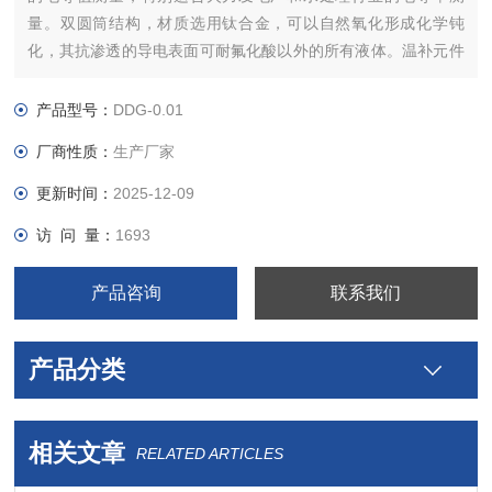
量。双圆筒结构，材质选用钛合金，可以自然氧化形成化学钝
化，其抗渗透的导电表面可耐氟化酸以外的所有液体。温补元件
有：NTC2.252K、10、20K、30K、Pt100、Pt1000、等可由用
户。
产品型号：
DDG-0.01
厂商性质：
生产厂家
更新时间：
2025-12-09
访 问 量：
1693
产品咨询
联系我们
产品分类
相关文章
RELATED ARTICLES