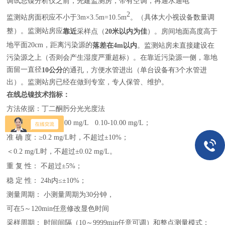
调试总镍分析仪之前，先建监测房，带有空调，再通水通电
2
监测站房
面积应不小于3
m×
3.5m=10.5m
。（具体大小视设备数量调
整）。监测站房应
靠近
采样点（
20米以内为佳
）。房间地面高度高于
地平面20cm，距离污染源的
落差在
4m
以内
。监测站房未直接建设在
污染源之上（否则会产生湿度严重超标）。在靠近污染源一侧，靠地
面留一直径
10公分
的通孔，方便水管进出（单台设备有3个水管进
出）。监测站房已经在做到专室，专人保管、维护。
在线总镍技术指标：
方法依据：丁二酮肟分光光度法
测量范围： 0.00-2.00
mg/L
0.10-10.00
mg/L；
准
确
度：≥0.2 mg/L时，不超过±10%；
＜0.2 mg/L时，不超过±0.02 mg/L。
重
复
性： 不超过±5%
；
稳
定
性：
24h内≤±10%
；
测量周期： 小测量周期为30分钟，
可在5～120min任意修改显色时间
采样周期： 时间间隔（10～9999min任意可调）和整点测量模式
；