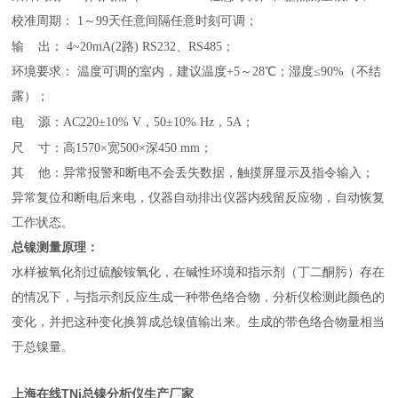
校准周期： 1～99天任意间隔任意时刻可调
；
输
出：
4~20mA(2路) RS232、RS485
；
环境要求： 温度可调的室内，建议温度+5～28℃；湿度≤90%（不结
露）
；
电
源：AC220±10% V，50±10% Hz，5A
；
尺
寸：高1570×宽500×深450 mm
；
其 他：
异常报警和断电不会丢失数据
，
触摸屏显示及指令输入
；
异常复位和断电后来电，仪器自动排出仪器内残留反应物，自动恢复
工作状态
。
总镍测量原理：
水样被氧化剂过硫酸铵氧化，在碱性环境和指示剂（丁二酮肟）存在
的情况下，与指示剂反应生成一种带色络合物，分析仪检测此颜色的
变化，并把这种变化换算成总镍值输出来。生成的带色络合物量相当
于总镍量。
上海在线TNi总镍分析仪生产厂家