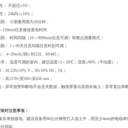
性： 不超过±5%
；
性：
24h内≤±10%
；
期： 小测量周期为30分钟，
～120min任意修改显色时间
期： 时间间隔（10～9999min任意可调）和整点测量模式
；
期： 1～99天任意间隔任意时刻可调
；
出：
4~20mA(2路) RS232、RS485
；
求： 温度可调的室内，建议温度+5～28℃；湿度≤90%（不结露）
；
：AC220±10% V，50±10% Hz，5A
；
：高1570×宽500×深450 mm
；
他：
异常报警和断电不会丢失数据
，
触摸屏显示及指令输入
；
异常复位和
。
安装时注意事项：
设备应单独接地。建议设备用80公分钢管打入湿土中，用至少4mm的电线
部分损坏。