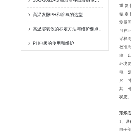
SJG-3083A型高浓度在线酸碱浓度计说明书
重
复
稳
定
高温发酵PH和溶氧的选型
测量周
高温溶氧仪的标定方法与维护要点分享
可在5
采样周
PH电极的使用和维护
校准周
输
环境要
电
源
尺
寸
其 
状态
现场
1、
电子