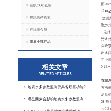
面20
在线COD氨氮
径
10
在线总磷总氮
监测
取水
在线重金属
1
选择
污水
查看全部产品
自吸
出水
工业
相关文章
2
取水
RELATED ARTICLES
在线
地表水多参数监测仪具备哪些功能?
方法依
测量范围
哪些因素会影响地表水多参数监测仪的准确性？
准
确
＜0.2