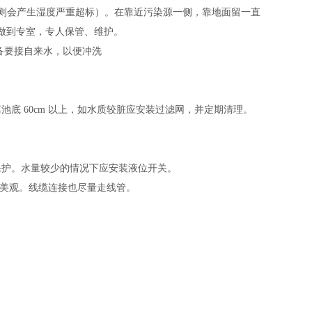
则会产生湿度严重超标）。在靠近污染源一侧，靠地面留一直
做到专室，专人保管、维护。
备要接自来水，以便冲洗
离池底
60cm
以上，如水质较脏应安装过滤网，并定期清理。
保护。水量较少的情况下应安装液位开关。
美观。线缆连接也尽量走线
管。