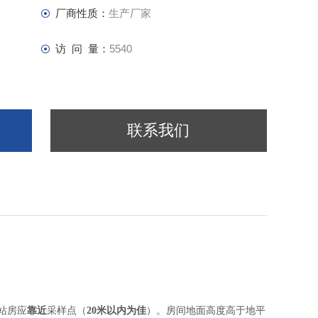
厂商性质：
生产厂家
访 问 量：
5540
联系我们
站房应
靠近
采样点（
20米以内为佳
）。房间地面高度高于地平