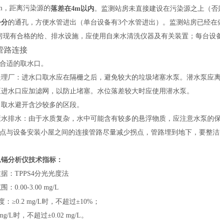
cm，距离污染源的
落差在
4m
以内
。监测站房未直接建设在污染源之上（否
公分
的通孔，方便水管进出（单台设备有3个水管进出）。监测站房已经在
房现有合格的给、排水设施，应使用自来水清洗仪器及有关装置；每台设
管路连接
合适的取水口。
处理厂：进水口取水应在隔栅之后，避免较大的垃圾堵塞水泵。潜水泵应
泵进水口应加滤网，以防止堵塞。水位落差较大时应使用潜水泵。
口取水避开含沙较多的区段。
废水排水：由于水质复杂，水中可能含有较多的悬浮物质，应注意水泵的
点与设备安装小屋之间的连接管路尽量减少拐点，管路埋到地下，要整洁
总镉分析仪技术指标：
据：TPPS4分光光度法
：0.00-3.00
mg/L
度：≥0.2 mg/L时，不超过±10%；
 mg/L时，不超过±0.02 mg/L。