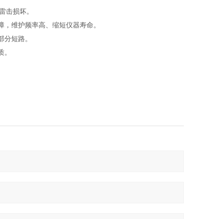
致雷击损坏。
障，维护频率高、缩短仪器寿命。
部分短路。
质。