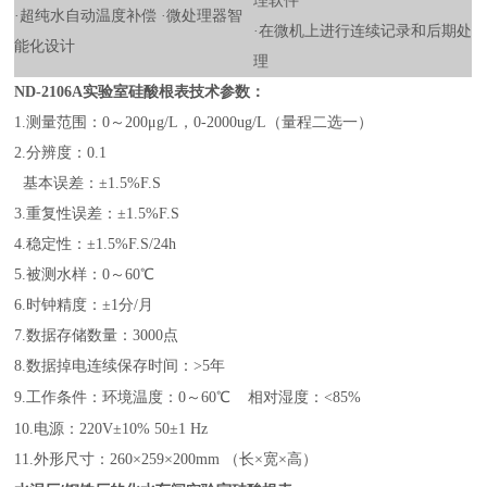
理软件
·超纯水自动温度补偿 ·微处理器智
·在微机上进行连续记录和后期处
能化设计
理
ND-2106A实验室硅酸根表技术参数：
1.测量范围：0～200μ
g/L
，
0-2000ug/L（量程二选一）
2.分辨度：0.1
基本误差：±
1.5
%F.S
3.重复性误差：±
1.5
%F.S
4.稳定性：±
1.5
%F.S/24h
5.被测水样：0～60℃
6.时钟精度：±1分/月
7.数据存储数量：3000点
8.数据掉电连续保存时间：
>5
年
9.工作条件：环境温度：0～60℃
相对湿度：<85%
10.电源：220V±10% 50±1
H
z
11.外形尺寸：
26
0×2
59
×
2
00mm （长×宽×高）