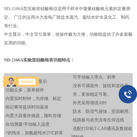
ND-2106A型实验室硅酸根仪
适用于样水中微量硅酸根元素的定量测
定。 广泛的运用火力发电厂除盐水蒸汽、凝结水炉水及化工、制药
等行业。
中文显示，中文导引菜单，使操作极为方便，功能组提供了许多新颖
实用的功能。
ND-2106A实验室硅酸根表功能特点：
·可手动输入零点、斜率
图形液晶，全中文显示
·没有可调器件、旋纽和波段开
·功能众多，菜单操作
·关，更加稳定可靠。
·内置实时时钟，为存储、标定
·外壳采用增强ABS
·和记事等提供时间基准
·防水、防湿气侵蚀，坚固耐用。
·内置大容量存储器，随时存储
·线路板与表壳没有任何连线
·自动测量/手动输入温度
·
选
配打印机T-LAB通讯及数据处
·*的纯水，加氨超纯水25℃折算