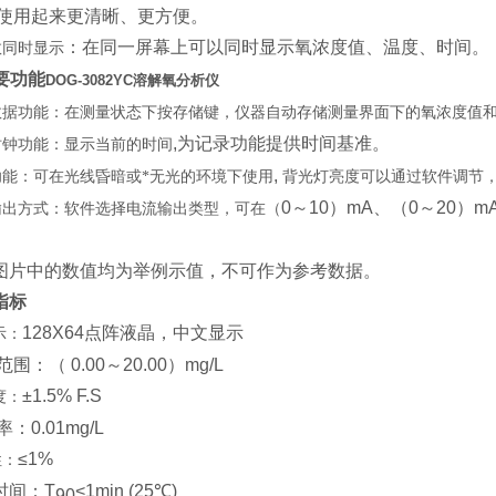
,使用起来更清晰、更方便。
：在同一屏幕上可以同时显示氧浓度值、温度、时间。
数同时显示
主要功能
DOG-3082YC溶解氧分析仪
数据功能
：在测量状态下按存储键，仪器自动存储测量界面下的氧浓度值
,为记录功能提供时间基准。
时钟功能
：显示当前的时间
,
功能
：可在光线昏暗或*无光的环境下使用
背光灯亮度可以通过软件调节
0～10）mA、（0～20）
输出方式
：软件选择电流输出类型，可在（
图片中的数值均为举例示值，不可作为参考数据。
指标
128X64点阵液晶，中文显示
示：
围：（ 0.00～20.00）mg/L
±1.5% F.S
度：
：0.01mg/L
≤1%
性：
时间：T
<1min (25℃)
90