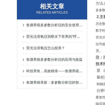
方法
相关文章
多参
RELATED ARTICLES
2.
历史
鱼塘养殖多参数分析仪的安全使用秘籍
数字
荧光法溶氧仪洞察水下世界的“呼吸”奥秘
背光
信号
荧光法溶氧仪怎么校准？
关。
注：
鱼塘养殖多参数分析仪的应用与效益
技术
显
科技养鱼，高效精准——鱼塘养殖多参数分析仪
量程范
鱼塘养殖革新：多参数分析仪的智能化之路
精确
分辨率
重复
响应