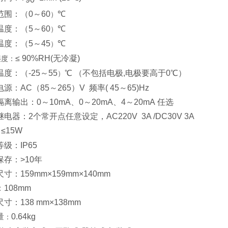
范围：（0～60
℃
）
温度：（5～60
℃
）
温度：（5～45
℃
）
≤ 90%RH(无冷凝)
湿度：
度：（-25～55
℃ （不包括电极,电极要高于0℃）
）
源：AC（85～265）V 频率( 45～65)Hz
离输出：0～10mA、0～20mA、4～20mA 任选
电器：2个常开点任意设定，AC220V 3A /DC30V 3A
≤15W
：
级：IP65
保存：>10年
寸：159mm×159mm×140mm
108mm
寸：138 mm×138mm
量
0.64kg
：