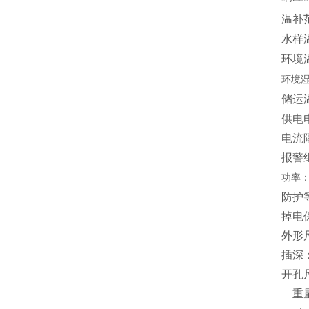
温补
水样
环境
环境
储运温
供电电
电流隔
报警继
功率
防护等
掉电
外形尺
插深：
开孔尺
重