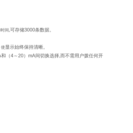
,可存储3000条数据。
和时间
显示始终保持清晰。
，使
mA和（4～20）mA间切换选择,而不需用户拨任何开