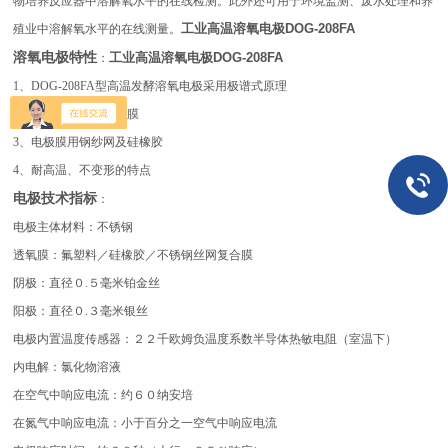
物培养反应器中溶解氧水平的在线检测。此外还可用于环境监测、废水处理和养
工业高温溶氧电极DOG-208FA
殖业中溶解氧水平的在线测量。
溶氧电极特性
工业高温溶氧电极DOG-208FA
：
1、DOG-208FA型高温发酵溶氧电极采用极谱式原理
2、用进口膜头作透气膜
3、电极膜用钢纱网及硅橡胶
4、耐高温、不变形的特点
电极技术指标
：
电极主体材料：不锈钢
透氧膜：氟塑料／硅橡胶／不锈钢丝网复合膜
阴极：直径０.５毫米铂金丝
阳极：直径０.３毫米银丝
电极内置温度传感器：２２千欧姆负温度系数半导体热敏电阻（室温下）
内电解：氯化物溶液
在空气中响应电流：约６０纳安培
在氮气中响应电流：小于百分之一空气中响应电流