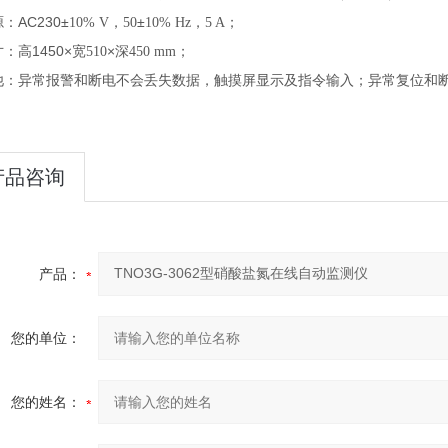
源：
AC230±
，
±
，
；
10% V
50
10% Hz
5 A
寸：高
1450×宽
×深
；
510
450 mm
他：异常报警和断电不会丢失数据
，
触摸屏显示及指令输入；异常复位和
。
产品咨询
产品：
您的单位：
您的姓名：