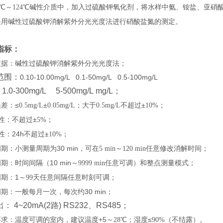
0℃～
℃碱性介质中，加入过硫酸钾氧化剂，将水样中氨、铵盐、亚硝
124
采用碱性过硫酸钾消解紫外分光光度法进行硝酸盐氮的测定
。
指标：
依据：碱性过硫酸钾消解紫外分光光度法
；
范围：
0.10-10.00mg/L 0.1-50mg/L 0.5-100mg/L
1.0-300mg/L
5-500mg/L
mg/L；
误差：
≤
±
；大于
不超过±
；
0.5mg/L
0.05mg/L
0.5mg/L
10%
性：不超过
±
；
5%
性：
24h不超过±
；
10%
周期：小测量周期为
30 min，可在
～
任意修改消解时间
；
5 min
120 min
周期：时间间隔（
10 min～
任意可调）和整点测量模式
；
9999 min
周期：
1～
天任意间隔任意时刻可调
；
99
周期：一般每月一次，每次约
30 min
；
出：
4~20mA(2路) RS232、RS485
；
要求：温度可调的室内，建议温度
+5～
℃；湿度≤
（不结露）。
28
90%