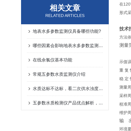
在
12
相关文章
形式
RELATED ARTICLES
技术
地表水多参数监测仪具备哪些功能?
方法
测量
哪些因素会影响地表水多参数监测仪的准确性？
在线余氯仪基本功能
示值
重
复
常规五参数水质监测仪介绍
稳
定
测量
水质达标不达标，看二次供水浊度仪怎么说
采样
五参数水质检测仪产品优点解析，精准、高效与多场景适配
校准
维护
输
环境