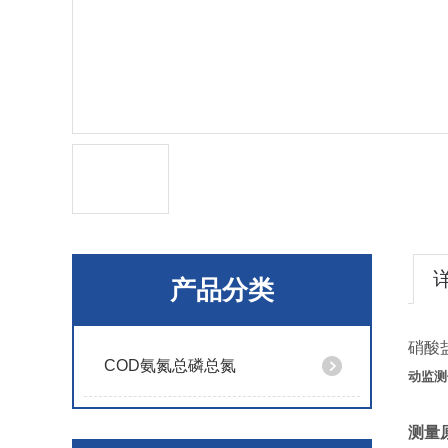
产品分类
硝酸
COD氨氮总磷总氮
动监测
测量