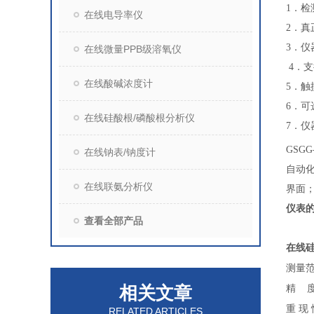
1．
在线电导率仪
2．
3．
在线微量PPB级溶氧仪
4．支
在线酸碱浓度计
5．
6．
在线硅酸根/磷酸根分析仪
7．
GSGG-
在线钠表/钠度计
自动
在线联氨分析仪
界面
仪表
查看全部产品
在线
测量范
相关文章
精 
重 现
RELATED ARTICLES