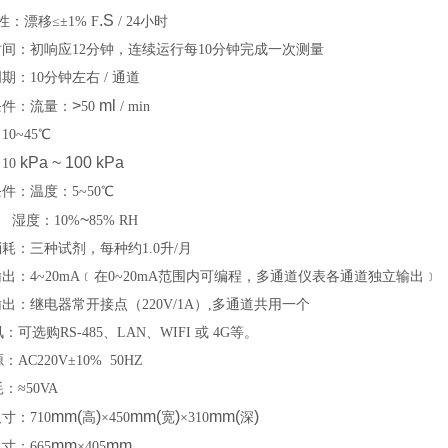
.S
 性：漂移
≤
±1% F
/ 24小时
间：初响应12分钟，连续运行每10分钟完成一次测量
期：10分钟左右 / 通道
>
ml
条件：流量：
50
/ min
0~45
℃
kPa ~ 100 kPa
10
件：温度：5~50
℃
~
度：
10%
85% RH
耗：三种试剂，每种约1.0升/月
出：4~20mA﹝在0~20mA范围内可编程，多通道仪表各通道独立输出﹞
出：继电器常开接点（220V/1A）,多通道共用一个
：可选购RS-485、LAN、WIFI 或 4G等。
AC220V±10% 50HZ
：≈50VA
mm(
)
mm(
)
mm(
)
寸：710
高
×450
宽
×310
深
mm
mm
寸：665
×405