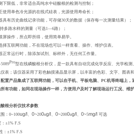
检测下限低，非常适合高纯水中硅酸根的检测与控制；
真正使用单色冷光源的在线式硅表，光源使用寿命长；
仪器具有历史曲线记录功能，可存储30天的数据（保存每一次测量结果）；
持多路水样的测量（可选1—6路）；
触摸屏操作，所点即所得，使用简单易学。
可选择互联网功能，不在现场也可以一样查看、操作、维护仪表。
仪器正常运行时，除添加试剂、标样外，无任何工作量。
Pro
5089
型在线磷酸根分析仪，是一款具有自动完成化学反应、光学检测
化仪表；该仪器采用了彩色触摸液晶显示屏，以丰富的色彩、文字、图表
；
配置产品集成了互联网功能，可以在手机、平板电脑、PC机等终端上，
的所有功能，如同在现场操作一样，方便用户及时了解现场运行工况、维
硅酸根分析仪技术参数
ug/l
0~
0
g/l
0~
0
g/l
0~
mg/l
围：0~100
、
20
u
、
200
u
、
5
可选
.
度：
±
1% F
S
.
 性：
±
1% F
S