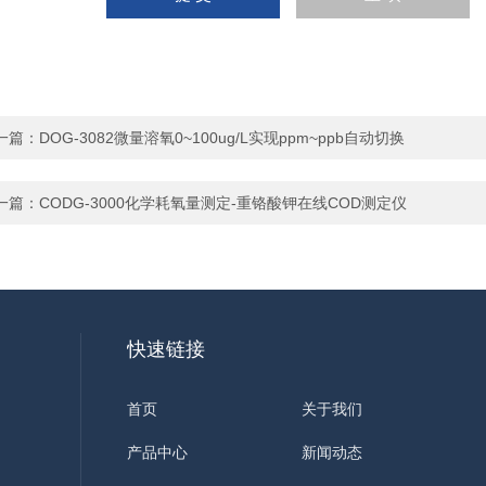
一篇：
DOG-3082微量溶氧0~100ug/L实现ppm~ppb自动切换
一篇：
CODG-3000化学耗氧量测定-重铬酸钾在线COD测定仪
快速链接
首页
关于我们
产品中心
新闻动态