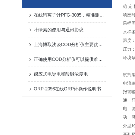
稳 定
在线钙离子计PFG-3085，精准测量，高效管理水硬度
响应时
采样周
叶绿素的使用与通讯协议
水样
温度：1
上海博取浅谈COD分析仪主要优势特征
压力：
环境条
正确使用COD分析仪可以提供准确、可靠的测量结果
湿
感应式电导电和酸碱浓度电
试剂消
电流输
ORP-2096在线ORP计操作说明书
报警输
通 讯
电 源：
功 耗
外型尺
开孔尺