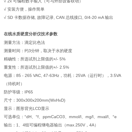
√ 2x 可编程数字输入（可与外部设备联动）
√ 安装方便，操作简单
√ SD 卡数据存储, 故障记录, CAN 总线接口, 0/4-20 mA 输出
技术参数
在线水质硬度分析仪
测量方法：滴定比色法
测量时间：约3分钟，取决于水的硬度
精确性：所选试剂上限值的+/- 5%
重复性：所选试剂上限值的+/- 2.5%
电源：85 - 265 VAC, 47-63Hz，功耗：25VA（运行时），3.5VA
（待机时）
防护等级：IP65
尺寸：300x300x200mm(WxHxD)
显示：图形背光LCD显示
可选单位：°dH、°f、ppmCaCO3、mmol/l、mg/l、mval/l、°e
输出：1、4组可编程继电器输出（max.250V，4A）