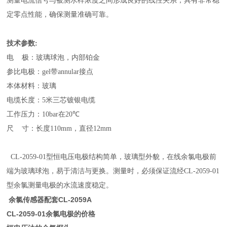
测量电流信号与被测水样浓度之间形成良好的线性关系，具有非常稳
定零点性能，确保测量准确可靠。
技术参数:
电 极：玻璃球泡，内部铂金
参比电极：
gel
带
annular
接点
本体材料：玻璃
电缆长度：5米三芯镀银电缆
工作压力：
10bar
在
20
℃
尺 寸：长度
110mm
，直径
12mm
CL-2059-01型恒电压电极结构简单，玻璃型外貌，在线余氯电极前
端为玻璃球泡，易于清洁与更换。测量时，必须保证流经CL-2059-01
型余氯测量电极的水流速度稳定。
余氯传感器配套CL-2059A
CL-2059-01余氯电极的价格