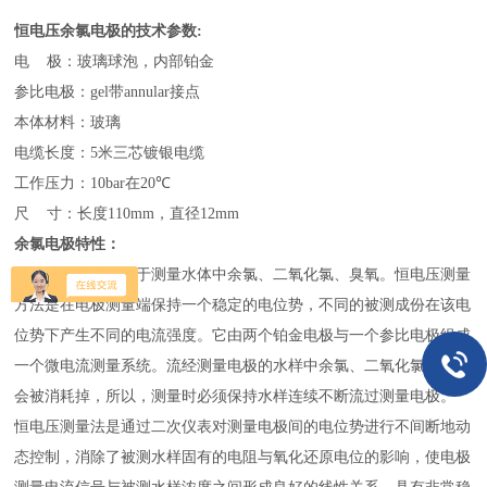
恒电压余氯电极的技术参数:
电 极：玻璃球泡，内部铂金
参比电极：
gel
带
annular
接点
本体材料：玻璃
电缆长度：5米三芯镀银电缆
工作压力：
10bar
在
20
℃
尺 寸：长度
110mm
，直径
12mm
余氯电极特性：
恒电压
原理
电极用于测量水体中余氯、二氧化氯、臭氧
。
恒电压测量
方法是在电极测量端保持一个稳定的电位势，不同的被测成份在该电
位势下产生不同的电流强度。它由两个铂金电极与一个参比电极组成
一个微电流测量系统。流经测量电极的水样中余氯、二氧化氯、臭氧
会被消耗掉，所以，测量时必须保持水样连续不断流过测量电极。
恒电压测量法是通过二次仪表对测量电极间的电位势进行不间断地动
态控制，消除了被测水样固有的电阻与氧化还原电位的影响，使电极