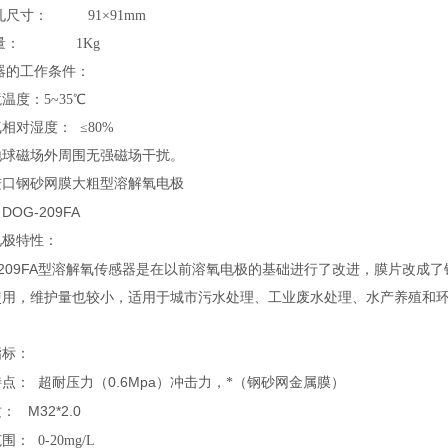
开孔尺寸： 91×91mm
.重量： 1Kg
仪器的工作条件：
温度：5~35℃
相对湿度： ≤80%
地球磁场外周围无强磁场干扰。
进口钢砂网膜大粗型
溶解氧电极
DOG-209FA
：
电极特性：
209FA
型溶解氧传感器是在以前溶氧电极的基础进行了改进，膜片改成了
使用，维护量也较小，适用于城市污水处理、工业废水处理、水产养殖和
指标：
0.6Mpa
特点：
超耐压力（
）冲击力，*（钢砂网金属膜）
M32*2.0
纹：
范围：
0-20mg/L