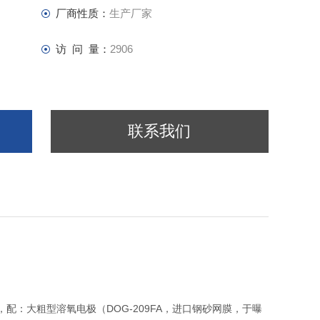
厂商性质：
生产厂家
访 问 量：
2906
联系我们
2mm，配：大粗型溶氧电极（DOG-209FA，进口钢砂网膜，于曝