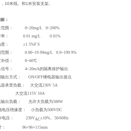
，10米线。和1米安装支架。
指标：
测量范围： 0~
20
mg/L 0~
200
%
分辨率： 0.01 mg/L 0.01%
精确度： ±1.5%F.S
制范围： 0.00~19.99mg/L 0.0~199.9%
温度补偿： 0~60℃
输出信号： 4~20mA的隔离保护输出
控制输出方式： ON/OFF继电器输出接点
继电器承受负载： 大交流230V 5A
流115V 10A
电流输出负载： 允许大负载为500W
对地电压绝缘度： 小负载为500VDC
工作电压： 230V
±10%、50/60Hz
AC
尺寸： 96×96×115mm