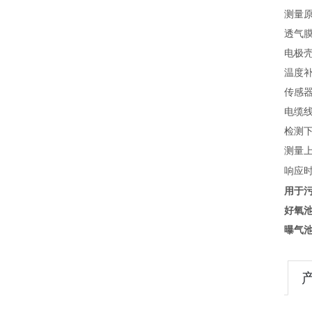
测量
透气膜
电极壳
温度补偿
传感器
电缆线
检测下限
测量上
响应
用于
好氧池
曝气