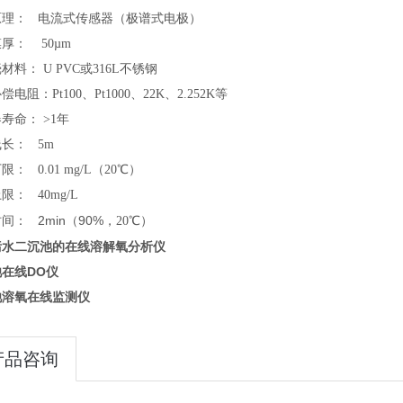
原理： 电流式传感器（极谱式电极）
厚： 50µm
材料： U PVC或316L不锈钢
电阻：Pt100、Pt1000、22K、2.252K等
寿命： >
1
年
长： 5m
： 0.01 mg/L（20℃）
限： 40mg/L
2min
90%
时间：
（
，20℃）
污水二沉池的在线溶解氧分析仪
在线DO仪
池溶氧在线监测仪
产品咨询