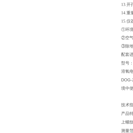
13.
14
15.
①环境
②空气
③除
配套
型号
溶氧
DOG-
境中
技术
产品
上螺
测量