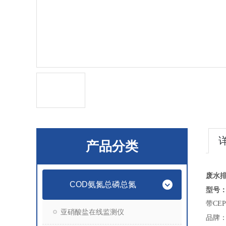
产品分类
废水
COD氨氮总磷总氮
型号：T
带
CE
亚硝酸盐在线监测仪
品牌