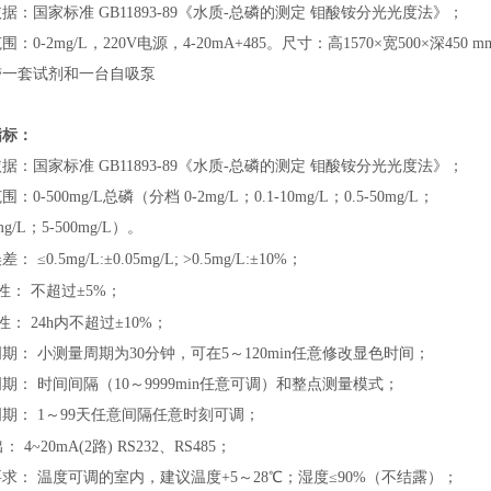
据：国家标准 GB11893-89《水质-总磷的测定 钼酸铵分光光度法》
；
范围：
0-2mg/L
，
220V电源，
4-20mA+485。尺寸：高1570×宽500×深450 m
带一套试剂和一台自吸泵
指标：
据：国家标准 GB11893-89《水质-总磷的测定 钼酸铵分光光度法》
；
：0-500mg/L总磷（分档 0-2mg/L；0.1-10mg/L；0.5-50mg/L；
mg/L；5-500mg/L）
。
误差：
≤0.5mg/L:±0.05mg/L; >0.5mg/L:±10%
；
性：
不超过±5%
；
性：
24h内不超过±10%
；
期： 小测量周期为30分钟，可在5～120min任意修改显色时间
；
期： 时间间隔（10～9999min任意可调）和整点测量模式
；
期： 1～99天任意间隔任意时刻可调
；
： 4~20mA(2路) RS232、RS485
；
求： 温度可调的室内，建议温度+5～28℃；湿度≤90%（不结露）
；