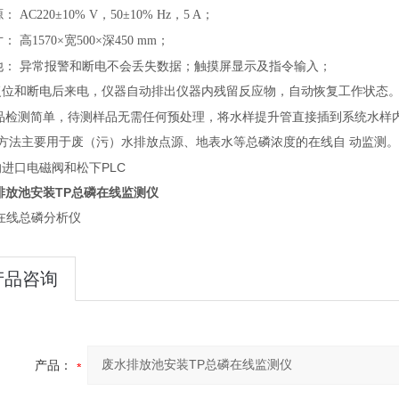
源：
AC220±10% V，50±10% Hz，5 A
；
寸：
高1570×宽500×深450 mm
；
他：
异常报警和断电不会丢失数据
；
触摸屏显示及指令输入
；
复位和断电后来电，仪器自动排出仪器内残留反应物，自动恢复工作状态
品检测简单，
待测样品无需任何预处理，将水样提升管直接插到系统水样内，即可
本方法主要用于废（污）水排放点源、地表水等总磷浓度的在线自 动监测
进口电磁阀和松下PLC
排放池安装TP总磷在线监测仪
*在线总磷分析仪
产品咨询
产品：