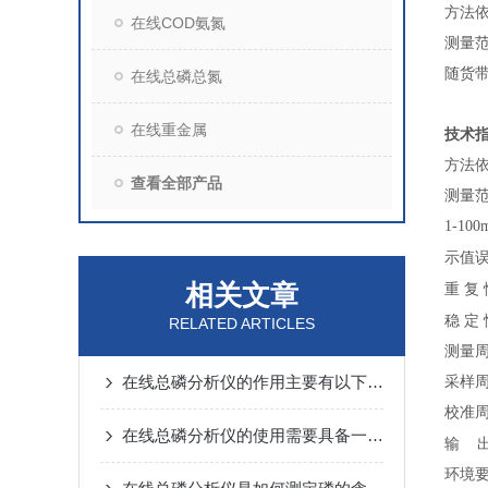
方法依
在线COD氨氮
测量
随货
在线总磷总氮
在线重金属
技术
方法依
查看全部产品
测量范围
1-100
示值
相关文章
重
复
稳
定
RELATED ARTICLES
测量周
在线总磷分析仪的作用主要有以下几个方面
采样周
校准周
在线总磷分析仪的使用需要具备一定的技巧
输
出
环境要