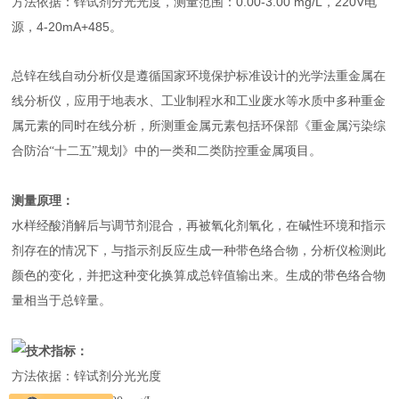
方法依据：锌试剂分光光度，测量范围：0.00-3.00 mg/L，220V电
源，4-20mA+485。
总锌在线自动分析仪
是遵循国家环境保护标准设计的光学法重金属在
线分析仪，应用于地表水、工业制程水和工业废水等水质中多种重金
属元素的同时在线分析，所测重金属元素包括环保部《重金属污染综
合防治“十二五”规划》中的一类和二类防控重金属项目。
测量原理：
水样经酸消解后与调节剂混合，再被氧化剂氧化，在碱性环境和指示
剂存在的情况下，与指示剂反应生成一种带色络合物，分析仪检测此
颜色的变化，并把这种变化换算成总锌值输出来。生成的带色络合物
量相当于总锌量。
技术指标：
方法依据：锌试剂分光光度