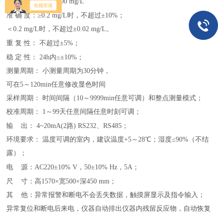
测量范围：0.00-3.00
mg/L
准
确
度：≥0.2 mg/L时，不超过±10%；
＜0.2 mg/L时，不超过±0.02 mg/L。
重
复
性： 不超过±5%
；
稳
定
性：
24h内≤±10%
；
测量周期： 小测量周期为30分钟，
可在5～120min任意修改显色时间
采样周期： 时间间隔（10～9999min任意可调）和整点测量模式
；
校准周期： 1～99天任意间隔任意时刻可调
；
输
出：
4~20mA(2路) RS232、RS485
；
环境要求： 温度可调的室内，建议温度+5～28℃；湿度≤90%（不结
露）
；
电
源：AC220±10% V，50±10% Hz，5A
；
尺
寸：高1570×宽500×深450 mm
；
其 他：
异常报警和断电不会丢失数据
，
触摸屏显示及指令输入
；
异常复位和断电后来电，仪器自动排出仪器内残留反应物，自动恢复