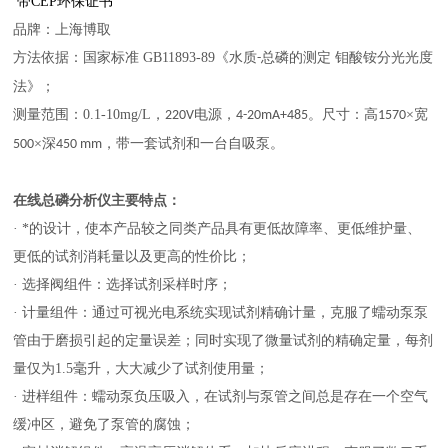
带
CEP
环保证书
品牌：上海博取
方法依据：国家标准
GB11893-89
《水质
总磷的测定 钼酸铵分光光度
-
法》；
测量范围：
0.1-10
mg/L
，
电源，
。尺寸：高
×宽
220V
4-20mA+485
1570
×深
，带一套试剂和一台自吸泵。
500
450 mm
在线总磷分析仪主要特点：
· *的设计，使本产品较之同类产品具有更低故障率、更低维护量、
更低的试剂消耗量以及更高的性价比
；
· 选择阀组件：选择试剂采样时序
；
· 计量组件：通过可视光电系统实现试剂精确计量，克服了蠕动泵泵
管由于磨损引起的定量误差；同时实现了微量试剂的精确定量，每剂
量仅为1.5毫升，大大减少了试剂使用量
；
· 进样组件：蠕动泵负压吸入，在试剂与泵管之间总是存在一个空气
缓冲区，避免了泵管的腐蚀
；