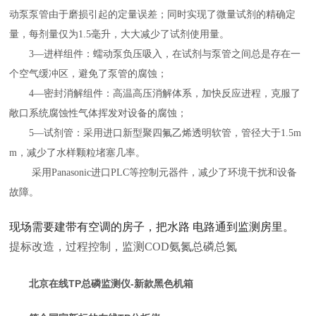
动泵泵管由于磨损引起的定量误差；同时实现了微量试剂的精确定
量，每剂量仅为1.5毫升，大大减少了试剂使用量。
3—进样组件：蠕动泵负压吸入，在试剂与泵管之间总是存在一
个空气缓冲区，避免了泵管的腐蚀；
4—密封消解组件：高温高压消解体系，加快反应进程，克服了
敞口系统腐蚀性气体挥发对设备的腐蚀；
5—试剂管：采用进口
新
型聚四氟乙烯透明软管，管径大于
1.5m
m，减少了水样颗粒堵塞几率。
采用
Panasonic进口PLC等控制元器件，减少了环境干扰和设备
故障。
现场需要建带有空调的房子，把水路
电路通到监测房里。
提标改造，过程控制，监测COD氨氮总磷总氮
北京在线TP总磷监测仪-新款黑色机箱