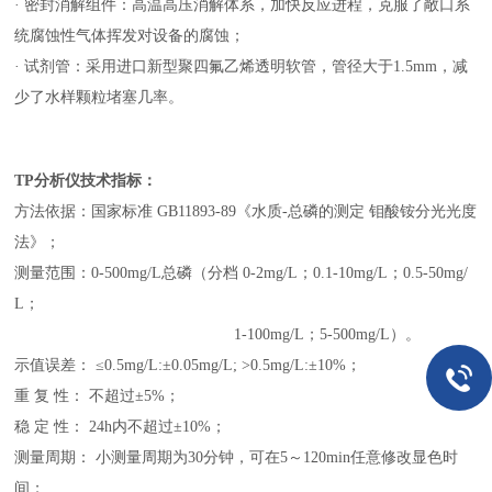
· 密封消解组件：高温高压消解体系，加快反应进程，克服了敞口系
统腐蚀性气体挥发对设备的腐蚀
；
· 试剂管：采用进口新型聚四氟乙烯透明软管，管径大于1.5mm，减
少了水样颗粒堵塞几率。
TP分析仪技术指标：
方法依据：国家标准
GB11893-89《水质-总磷的测定 钼酸铵分光光度
法》
；
测量范围：
0-500mg/L总磷（分档 0-2mg/L；0.1-10mg/L；0.5-50mg/
L；
1-100mg/L；5-500mg/L）
。
示值误差：
≤0.5mg/L:±0.05mg/L; >0.5mg/L:±10%
；
重
复
性：
不超过
±5%
；
稳
定
性：
24h内不超过±10%
；
测量周期：
小测量周期为
30分钟，可在5～120min任意修改显色时
间
；