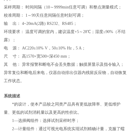
采样周期：
时间间隔（
10～9999min任意可调）和整点测量模式
；
校准周期：
1～99天任意间隔任意时刻可调
；
输
出：
4~20mA(2路) RS232、RS485
；
环境要求：
温度可调的室内，建议温度
+5～28℃；湿度≤90%（不结
露）
；
电
源：
AC220±10% V，50±10% Hz，5 A
；
尺
寸：
高
1570×宽500×深450 mm
；
其
他：
异常报警和断电不会丢失数据
；
触摸屏显示及指令输入
；
异常复位和断电后来电，仪器自动排出仪器内残留反应物，自动恢复
工作状态
。
系统描述
*的设计，使本产品较之同类产品具有更低故障率、更低维护
量、更低的试剂消耗量以及更高的性价比。
1—选择阀组件：选择试剂采样时序；
2—计量组件：通过可视光电系统实现试剂精确计量，克服了蠕