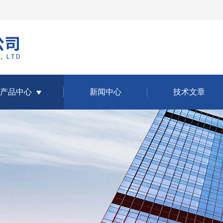
产品中心
新闻中心
技术文章