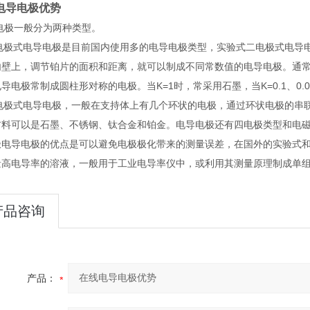
电导电极优势
电极一般分为两种类型。
 二电极式电导电极是目前国内使用多的电导电极类型，实验式二电极式电
壁上，调节铂片的面积和距离，就可以制成不同常数值的电导电极。通常有K
导电极常制成圆柱形对称的电极。当K=1时，常采用石墨，当K=0.1、0
 多电极式电导电极，一般在支持体上有几个环状的电极，通过环状电极的
材料可以是石墨、不锈钢、钛合金和铂金。电导电极还有四电极类型和电
极电导电极的优点是可以避免电极极化带来的测量误差，在国外的实验式
量高电导率的溶液，一般用于工业电导率仪中，或利用其测量原理制成单
产品咨询
产品：