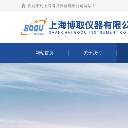
欢迎来到
上海博取仪器有限公司网站
！
网站首页
关于我们