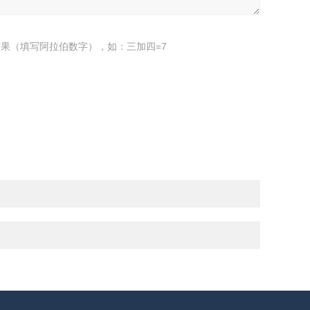
果（填写阿拉伯数字），如：三加四=7