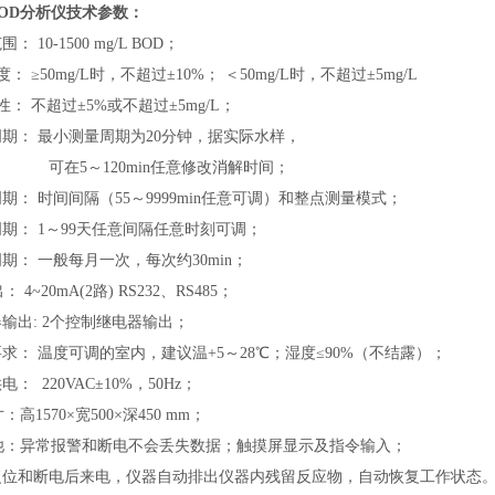
OD分析仪技术参数：
范围：
10-1500 mg/L BOD
；
度：
≥50mg/L
时，不超过±10%
； ＜50mg/L
时，不超过±5mg/L
性：
不超过
±5%
或不超过±5mg/L
；
周期：
最小测量周期为
20
分钟，据实际水样，
可在
5
～120min
任意修改消解时间；
周期：
时间间隔（
55
～9999min
任意可调）和整点测量模式；
周期：
1
～99
天任意间隔任意时刻可调；
周期：
一般每月一次，每次约
30min
；
出：
4~20mA(2路) RS232、RS485
；
器输出
: 2
个控制继电器输出；
要求：
温度可调的室内，建议温
+5
～28
℃；湿度≤90%
（不结露）；
供电：
220VAC
±10%
，50Hz
；
寸：高
1570
×宽500
×深450 mm
；
他：异常报警和断电不会丢失数据；触摸屏显示及指令输入；
复位和断电后来电，仪器自动排出仪器内残留反应物，自动恢复工作状态