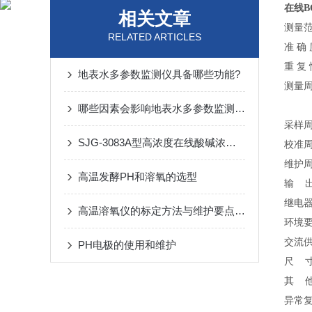
在线B
相关文章
测量
RELATED ARTICLES
准
确
重
复
地表水多参数监测仪具备哪些功能?
测量
哪些因素会影响地表水多参数监测仪的准确性？
采样
SJG-3083A型高浓度在线酸碱浓度计说明书
校准
维护
高温发酵PH和溶氧的选型
输
继电
高温溶氧仪的标定方法与维护要点分享
环境
交流
PH电极的使用和维护
尺
其
异常