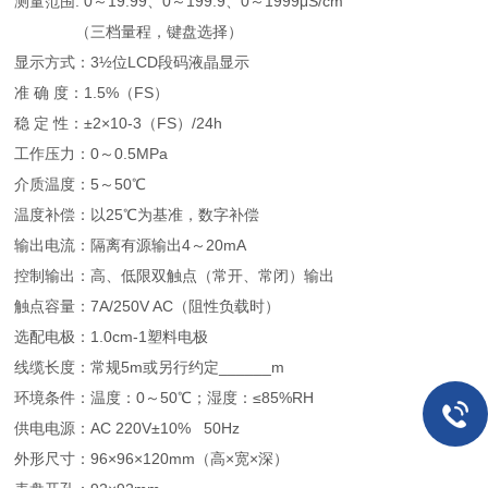
测量范围: 0～19.99、0～199.9、0～1999μS/cm
（三档量程，键盘选择）
显示方式：3½位LCD段码液晶显示
准 确 度：1.5%（FS）
稳 定 性：±2×10-3（FS）/24h
工作压力：0～0.5MPa
介质温度：5～50℃
温度补偿：以25℃为基准，数字补偿
输出电流：隔离有源输出4～20mA
控制输出：高、低限双触点（常开、常闭）输出
触点容量：7A/250V AC（阻性负载时）
选配电极：1.0cm-1塑料电极
线缆长度：常规5m或另行约定______m
环境条件：温度：0～50℃；湿度：≤85%RH
供电电源：AC 220V±10% 50Hz
外形尺寸：96×96×120mm（高×宽×深）