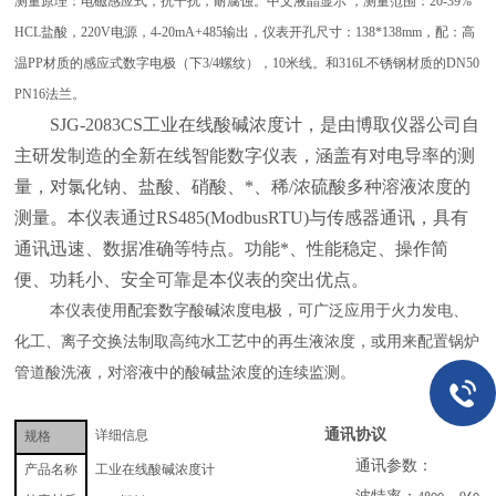
测量原理：电磁感应式，抗干扰，耐腐蚀。中文液晶显示
，测量范围：20-39%
HCL盐酸，220V电源，4-20mA+485输出，仪表开孔尺寸：138*138mm，配：高
温PP材质的感应式数字电极（下3/4螺纹），10米线。和316L不锈钢材质的DN50
PN16法兰。
SJG-2083C
S工业在线酸碱浓度计，是由博取仪器公司自
主研发制造的全新在线智能数字仪表，涵盖有对电导率的测
量，对氯化钠、盐酸、硝酸、*、稀/浓硫酸多种溶液浓度的
测量。本仪表通过RS485(ModbusRTU)与传感器通讯，具有
通讯迅速、数据准确等特点。功能*、性能稳定、操作简
便、功耗小、安全可靠是本仪表的突出优点。
本仪表使用配套数字酸碱浓度电极，可广泛应用于火力发电、
化工、离子交换法制取高纯水工艺中的再生液浓度，或用来配置锅炉
管道酸洗液，对溶液中的酸碱盐浓度的连续监测。
通讯协议
详细信息
规格
通讯参数：
酸碱浓度计
产品名称
工业在线