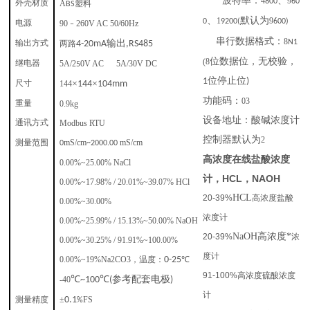
波特率：
、
4
9
800
60
A
塑料
外壳材质
BS
、
默认为
1
9
0
9200(
600)
90
260V AC 50/60Hz
电源
–
串行数据格式：
8
输出
N1
两路
4-20mA
,RS485
输出方式
位数据位，无校验，
(8
5A/2
0V AC 5A/30V DC
继电器
5
位停止位
1
)
×
×
144
144
104mm
尺寸
功能码：
03
0.9kg
重量
设备地址：酸碱浓度计
Modbus RTU
通讯方式
控制器默认为
2
测量范围
mS/cm
mS/cm
0
~2000.00
高浓度在线盐酸浓度
0.00%~25.00%
NaCl
计，HCL，NAOH
0.00%~17.98% / 20.01%~39.07%
HCl
HCL
20-39%
高
浓度
盐酸
0.00%~30.00%
浓度计
0.00%~25.99% / 15.13%~50.00%
NaOH
NaOH
高浓度*
20-39%
浓
0.00%~30.25% / 91.91%~100.00%
度计
0.00%~
19
%
Na2CO3
，
温度：
0-25
℃
91-100%高浓度硫酸浓度
℃
℃
参考配套电极
-40
~100
(
)
计
测量精度
±
0.1
FS
%