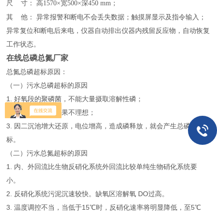
尺
寸：
高1570×宽500×深450 mm
；
其
他：
异常报警和断电不会丢失数据
；
触摸屏显示及指令输入
；
异常复位和断电后来电，仪器自动排出仪器内残留反应物，自动恢复
工作状态
。
在线总磷总氮厂家
总氮总磷超标原因：
（一）污水总磷超标的原因
1. 好氧段的聚磷菌，不能大量摄取溶解性磷；
2. 排泥不畅沉淀效果不理想；
3. 因二沉池增大还原，电位增高，造成磷释放，就会产生总磷超
标。
（二）污水总氮超标的原因
1. 内、外回流比生物反硝化系统外回流比较单纯生物硝化系统要
小。
2. 反硝化系统污泥沉速较快。缺氧区溶解氧 DO过高。
3. 温度调控不当，当低于15℃时，反硝化速率将明显降低，至5℃