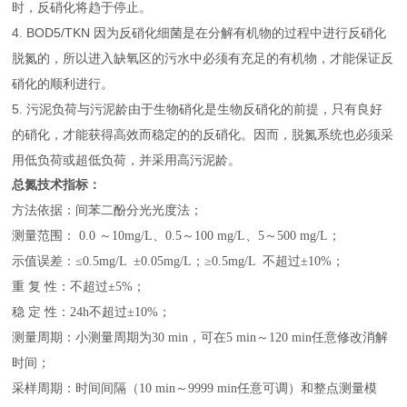
时，反硝化将趋于停止。
4. BOD5/TKN 因为反硝化细菌是在分解有机物的过程中进行反硝化
脱氮的，所以进入缺氧区的污水中必须有充足的有机物，才能保证反
硝化的顺利进行。
5. 污泥负荷与污泥龄由于生物硝化是生物反硝化的前提，只有良好
的硝化，才能获得高效而稳定的的反硝化。因而，脱氮系统也必须采
用低负荷或超低负荷，并采用高污泥龄。
总氮技术指标：
方法依据：间苯二酚分光光度法
；
测量范围： 0
.0
～
1
0mg/L、
0.5
～
1
00 mg/L、
5
～500 mg/L
；
示值误差：≤0.5mg/L ±0.05mg/L；
≥
0.5mg/L 不超过±10%；
重 复 性：不超过±5%；
稳 定 性：24h不超过±10%；
测量周期：小测量周期为30 min，可在5 min～120 min任意修改消解
时间；
采样周期：时间间隔（10 min～9999 min任意可调）和整点测量模