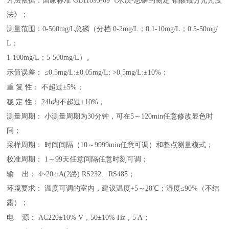
方法依据：国家标准 GB11893-89《水质-总磷的测定 钼酸铵分光光度
法》
；
测量范围：0-500mg/L总磷（分档 0-2mg/L；0.1-10mg/L；0.5-50mg/
L；
1-100mg/L；5-500mg/L）
。
示值误差：
≤0.5mg/L:±0.05mg/L; >0.5mg/L:±10%
；
重
复
性：
不超过±5%
；
稳
定
性：
24h内不超过±10%
；
测量周期： 小测量周期为30分钟，可在5～120min任意修改显色时
间
；
采样周期： 时间间隔（10～9999min任意可调）和整点测量模式
；
校准周期： 1～99天任意间隔任意时刻可调
；
输
出： 4~20mA(2路) RS232、RS485
；
环境要求： 温度可调的室内，建议温度+5～28℃；湿度≤90%（不结
露）
；
电
源：
AC220±10% V，50±10% Hz，5 A
；