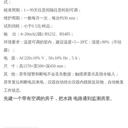
式；
校准周期：1～99天任意间隔任意时刻可调；
维护周期：一般每月一次，每次约30 min；
试剂消耗：小于0.5元/样品；
输 出：4~20mA(2路) RS232、RS485；
环境要求：温度可调的室内，建议温度+5～28℃；湿度≤90%（不结
露）；
电 源：AC220±10% V，50±10% Hz，5 A；
尺 寸：高1570×宽500×深450 mm；
其 他：异常报警和断电不会丢失数据；触摸屏显示及指令输入；
异常复位和断电后来电，仪器自动排出仪器内残留反应物，自动恢复
工作状态。
先建一个带有空调的房子，把水路 电路通到监测房里。