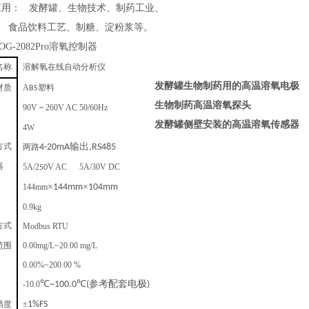
应用：
发酵罐、生物技术、制药工业、
食品饮料工艺、制糖、淀粉浆等。
OG-2082Pro溶氧控制器
在线自动分析仪
名称
溶解氧
发酵罐生物制药用的高温溶氧电极
A
塑料
材质
BS
生物制药高温溶氧探头
90V
260V AC 50/60Hz
~
发酵罐侧壁安装的高温溶氧传感器
4W
输出
两路
4-20mA
,RS485
方式
5A/2
V AC 5A/30V DC
器
50
×
×
144mm
144mm
104mm
0.9kg
Modbus RTU
方式
范围
0.00mg/L~20.00 mg/L
0.00%~200.00 %
℃
℃
参考配套电极
-10.0
~100.0
(
)
精度
±
1%FS