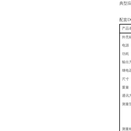
典型
配套D
产品
外壳
电源
功耗
输出
继电
尺寸
重量
通讯
测量
测量