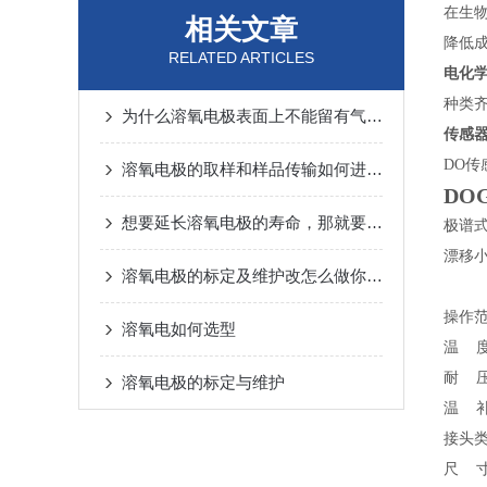
在生
相关文章
降低
RELATED ARTICLES
电化
种类
为什么溶氧电极表面上不能留有气泡？
传感
DO
传
溶氧电极的取样和样品传输如何进行？
DOG
想要延长溶氧电极的寿命，那就要做好日常保养工作
极谱
漂移
溶氧电极的标定及维护改怎么做你知道吗？
操作
溶氧电如何选型
温
耐
溶氧电极的标定与维护
温
接头
尺