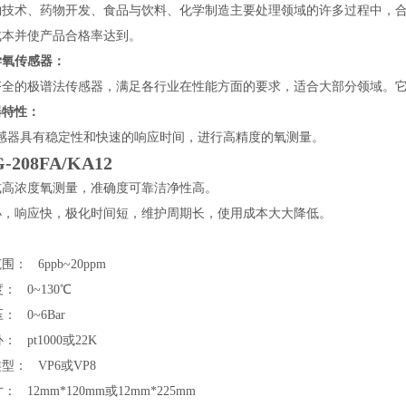
物技术、药物开发、食品与饮料、化学制造主要处理领域的许多过程中，
成本并使产品合格率达到。
学氧传感器：
齐全的极谱法传感器，满足各行业在性能方面的要求，适合大部分领域。它
器特性：
感器具有稳定性和快速的响应时间，进行高精度的氧测量。
-208FA/KA12
式高浓度氧测量，准确度可靠洁净性高。
小，响应快，极化时间短，维护周期长，使用成本大大降低。
范围：
6ppb~20ppm
度：
0~130
℃
压：
0~6Bar
补：
pt1000
或22K
类型：
VP6
或VP8
寸：
12mm*120mm
或12mm*225mm