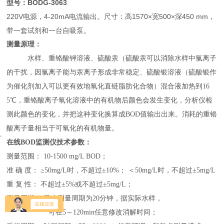
型号：BODG-3063
220V电源，4-20mA电流输出。尺寸：高1570×宽500×深450 mm，
带一套试剂和一台自吸泵。
测量原理：
水样、重铬酸钾溶液、硫酸汞（硫酸汞可以消除水样中氯离子
的干扰，因氯离子能与汞离子形成非常稳定
、硫酸银溶液（硫酸银作
为催化剂加入可以更有效地氧化直链脂肪化合物）混合液加热到16
5
℃，重铬酸离子氧化溶液中的有机物后颜色会发生变化，分析仪检
测此颜色的变化，并把这种变化换算成
BOD
值输出出来。消耗的重铬
酸离子量相当于可氧化的有机物量。
在线BOD监测仪技术参数：
测量范围：
10-1500 mg/L BOD
；
准
确
度：
≥
50mg/L
时，不超过±
10%
； ＜
50mg/L
时，不超过±
5mg/L
重
复
性：
不超过
±
5%
或不超过±
5mg/L
；
测量周期：
最小测量周期为
20
分钟，据实际水样，
可在
5
～
120min
任意修改消解时间；