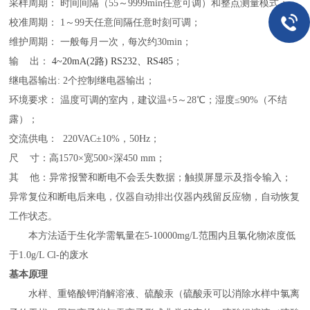
采样周期：
时间间隔（
55
～
9999min
任意可调）和整点测量模式；
校准周期：
1
～
99
天任意间隔任意时刻可调；
维护周期：
一般每月一次，每次约
30min
；
输
出：
4~20mA(2路) RS232、RS485
；
继电器输出
: 2
个控制继电器输出；
环境要求：
温度可调的室内，建议温
+5
～
28
℃；湿度≤
90%
（不结
露）；
交流供电：
220VAC
±
10%
，
50Hz
；
尺
寸：高
1570
×宽
500
×深
450 mm
；
其
他：异常报警和断电不会丢失数据；触摸屏显示及指令输入；
异常复位和断电后来电，仪器自动排出仪器内残留反应物，自动恢复
工作状态。
本方法适于
生
化学
需
氧量在
5-10000
mg/L范围内且氯化物浓度低
于
1
.
0
g/L Cl-的废水
基本原理
水样、重铬酸钾消解溶液、硫酸汞（硫酸汞可以消除水样中氯离