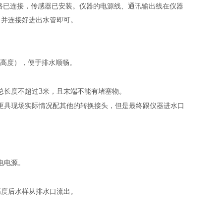
路已连接，传感器已安装。仪器的电源线、通讯输出线在仪器
，并连接好进出水管即可。
高度），便于排水顺畅。
3
总长度不超过
米，且末端不能有堵塞物。
更具现场实际情况配其他的转换接头，但是最终跟仪器进水口
电电源。
高度后水样从排水口流出。