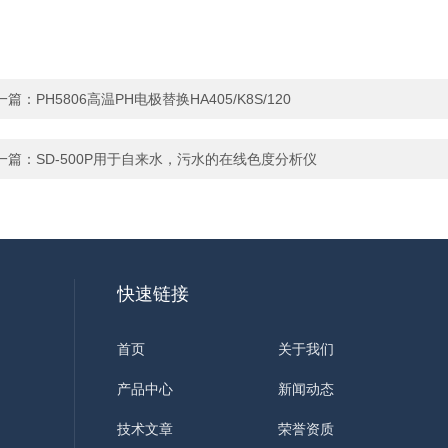
一篇：
PH5806高温PH电极替换HA405/K8S/120
一篇：
SD-500P用于自来水，污水的在线色度分析仪
快速链接
首页
关于我们
产品中心
新闻动态
技术文章
荣誉资质