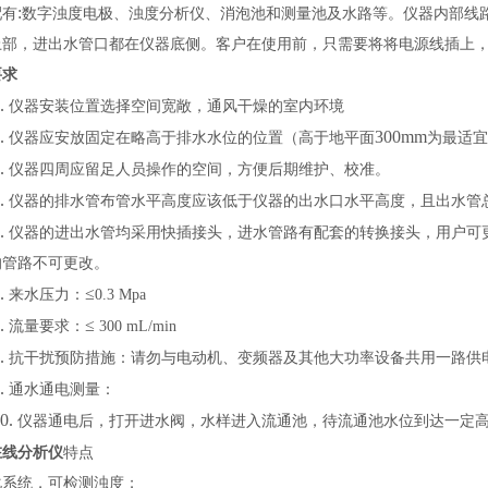
:
配有
数字浊度电极、浊度分析仪、消泡池和测量池及水路等。仪器内部线
上部，进出水管口都在仪器底侧。客户在使用前，只需要将将电源线插上
要求
.
仪器安装位置选择空间宽敞，通风干燥的室内环境
.
300mm
仪器应安放固定在略高于排水水位的位置（高于地平面
为最适宜
.
仪器四周应留足人员操作的空间，方便后期维护、校准。
.
仪器的排水管布管水平高度应该低于仪器的出水口水平高度，且出水管
.
仪器的进出水管均采用快插接头，进水管路有配套的转换接头，用户可
的管路不可更改。
.
≤
来水压力：
0.3 Mpa
.
≤
流量要求：
300 mL/min
.
抗干扰预防措施：请勿与电动机、变频器及其他大功率设备共用一路供
.
通水
通电
测量
：
0.
仪器通电后，打开进水阀，水样进入流通池，待流通池水位到达一定
在线分析仪
特点
化系统，可检测浊度；