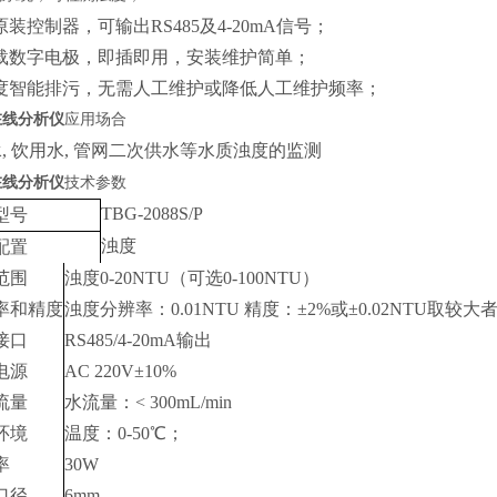
带原装控制器，可输出RS485及4-20mA信号；
 搭载数字电极，即插即用，安装维护简单；
 浊度智能排污，无需人工维护或降低人工维护频率；
在线分析仪
应用场合
, 饮用水, 管网二次供水等水质浊度的监测
水
在线分析仪
技术参数
TBG-2088S/P
型号
浊度
配置
范围
浊度
0-20NTU（可选
0-100NTU
）
率和精度
浊度
分辨率：0.01NTU 精度：±2%或±0.02NTU取较大
接口
RS485/4-20mA输出
电源
AC 220V±10%
流量
水流量：< 300mL/min
环境
温度：0-50℃；
率
30W
口径
6mm