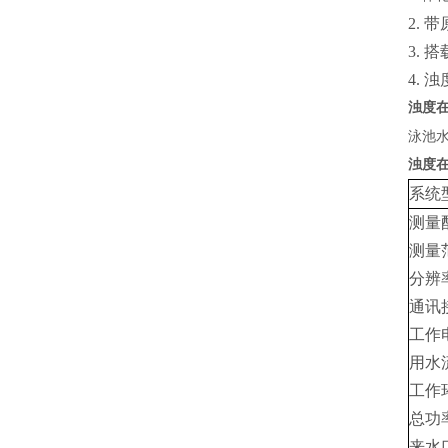
2. 
3.
4.
浊度
泳池
浊度
系统
测量
测量
分辨
通讯
工作
用水
工作
总功
来水