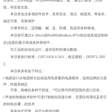
分体式，220V电源，4-20mA+485输出，配：液位计探头，10米
线，和安装支架。
技术，具有安全、清洁、精度高、寿命长、
本仪表包含多项软件
稳定可靠、
安装维护
方便
等特点，
适用酸、碱、盐、防腐、高温等各种领域。
Rs485(Modbus-RTU
本仪表可通过
4~20mA
或
协议或其他定制协
)
议
连接到显示表或各种系统中，
为工业的自动化运行，提供实时的液位数据。
JJG971-200
本仪表执行标准：
GBT11828.4-2011
，检定规程：
2
。
本仪表具有如下特点：
品牌的元器
l
电路设计从电源部分起就选用高质量的电源模块，选择
件，性能高稳定
可靠，能够抗各种干扰波，*可以替代同类型国外进口仪表。
l
声波的智能技术软件可进行智能化回波分析，无需任何调试及其它
的特殊步骤，此技术
具有动态思维、动态分析的功能。