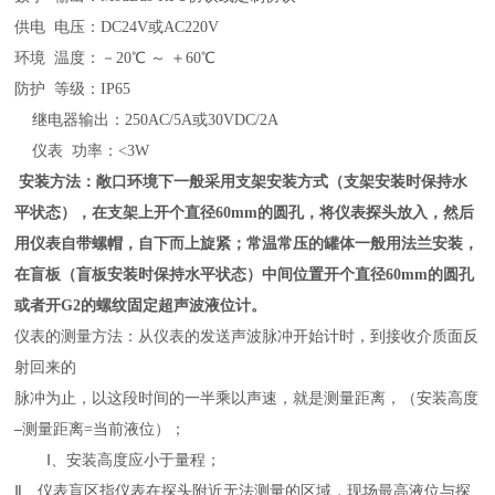
供电
电压：
DC24V或AC220V
环境
温度：
－
20
℃
～
＋
60
℃
防护
等级：
IP65
继电器输出：
250AC/5A或30VDC/2A
仪表
功率：
<3W
安装方法：敞口环境下一般采用支架安装方式（支架安装时保持水
平状态），在支架上开个直径
60mm的圆孔，将仪表探头放入，然后
用仪表自带螺帽，自下而上旋紧；常温常压的罐体一般用法兰安装，
在盲板（盲板安装时保持水平状态）中间位置开个直径60mm的圆孔
或者开G2的螺纹固定超声波液位计。
仪表的测量方法：从仪表的发送声波脉冲开始计时，到接收介质面反
射回来的
脉冲为止，以这段时间的一半乘以声速，就是测量距离，（安装高度
–
测量距离
=当前液位）；
Ⅰ、安装高度应小于量程；
Ⅱ、仪表盲区指仪表在探头附近无法测量的区域，现场最高液位与探