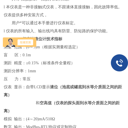
l
本仪表是一种非接触式仪表，不跟液体直接接触，因此故障率低。
仪表提供多种安装方式，
用户*可以通过本手册进行仪表标定。
l
仪表的所有输入、输出线均具有防雷、防短路的保护功能。
YW-10AM超声波液位计技术指标
测量
范围：
(0～3)m（根据实测量程选定）
盲
区：
0.1m
测距
精度：
±0.15%（标准条件全量程）
测距分辨率：
1mm
压
力：常压
仪表
显示：自带
LCD显示
液位（池底或罐底到水等介质面之间的距
离）
和
空高值（仪表的探头面到水等介质面之间的距
离）
模拟
输出：
(4～20)mA/510Ω
数字
输出：
ModBus-RTU协议或定制协议