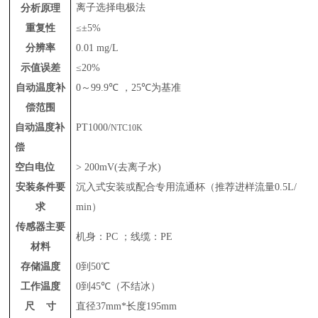
离子选择电极法
分析原理
重复性
≤
±
5
%
分辨率
0.01
m
g/L
示值误差
≤20%
自动温度补
0
～
99.9℃
，
25℃
为基准
偿范围
自动温度补
PT1000
/
NTC10K
偿
空白电位
> 200mV(
去离子水
)
安装
条件要
沉入式安装或配合专用流通杯（推荐进样流量
0.5L/
求
min
）
传感器主要
机身：
PC
；线缆：
P
E
材料
存储温度
0
到
50
℃
工作温度
0
到
45℃
（不结冰）
尺 寸
直径
37mm*
长度
195
mm