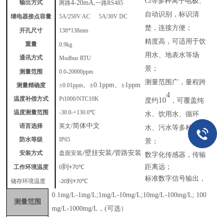
Cl
等多种离子电极、
4-20mA,
两路
一路
RS485
输出方式
自动识别，标识清
接点容量
5A/250V AC 5A/30V DC
继电器
楚，连接方便；
开孔
138*138
mm
尺寸
精度高，可适用于饮
0.9kg
重量
用水、地表水等场
Modbus RTU
通讯方式
景
；
测量范围
0.0-20000ppm
测量范围广，量程跨
、
±0.1ppm
、
±1ppm
测量精确度
±0.01ppm
4
温度补偿方式
Pt1000/NTC10K
10
度约
，可覆盖纯
温度测量范围
-30.0-+130.0℃
水、饮用水、循环
/
简体中文
语言选择
英文
水、污水等多种场
防水等级
IP65
景
；
壁挂安装
管路安装
安装方式
盘面安装
/
/
传输
数字化传感器，
距离远；
到
工作环境温度
0
+7
℃
0
标准数字信号输出，
储存环境温度
-
到
+
℃
20
70
0.1mg/L-1mg/L
;1
mg/L-
10
mg/L
;10
mg/L-
10
0mg/L
;
10
0
测量范围
mg/L-100
0
mg/L
，
(
可选）