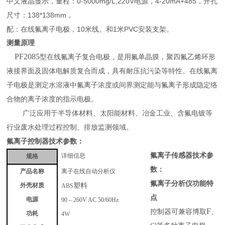
中文液晶显示，量程：0-5000mg/L,220V电源，4-20mA+485，开孔
尺寸：138*138mm，
配：在线氟离子电极，10米线。和1米PVC安装支架。
测量原理
PF2085
型在线氟离子复合电极，是用氟单晶膜，聚四氟乙烯环形
液接界面及固体电解质复合而成，具有耐压抗污染等特性。在线氟离
子电极是测定水溶液中氟离子浓度或间界测定能与氟离子形成隐定络
合物的离子浓度的指示电极。
广泛应用于半导体材料、太阳能材料、冶金工业、含氟电镀等
行业废水处理过程控制、排放监测领域。
氟离子控制器
技术
参数：
氟离子传感器
技术参
详细信息
规格
数：
离子在线自动分析仪
产品名称
氟离子分析仪功能
特
塑料
ABS
外壳材质
点
90 – 260V AC 50/60Hz
电源
F
控制器可兼容博取
、
4W
功耗