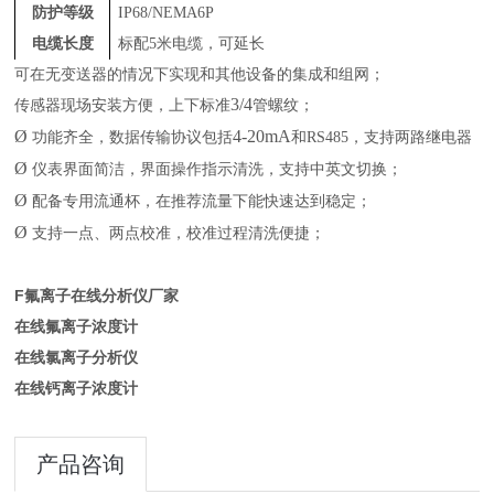
防护等级
IP68/NEMA6P
电缆长度
标配
5
米电缆，可延长
可在无变送器的情况下实现和其他设备的集成和组网；
3/4
传感器现场安装方便
，
上下标准
管螺纹
；
Ø
4-20mA
功能齐全，数据传输协议包括
和
RS485
，支持两路继电器
Ø
仪表界面
简洁，界面操作指示
清洗，支持中英文切换
；
Ø
配备专用流通杯，在推荐流量下能快速达到稳定
；
Ø
支持一点、两点校准，校准过程清洗便捷
；
F氟离子在线分析仪厂家
在线氟离子浓度计
在线氯离子分析仪
在线钙离子浓度计
产品咨询