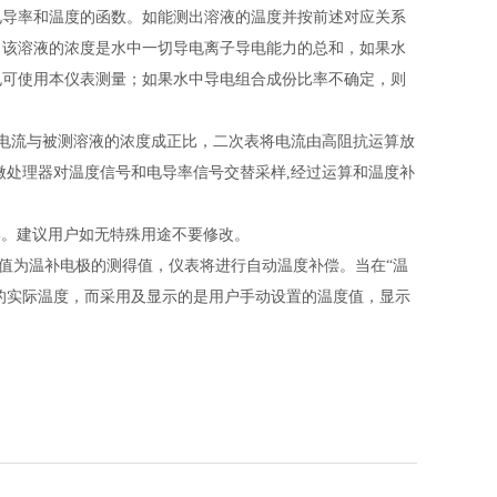
电导率和温度的函数。如能测出溶液的温度并按前述对应关系
，该溶液的浓度是水中一切导电离子导电能力的总和，如果水
也可使用本仪表测量；如果水中导电组合成份比率不确定，则
的电流与被测溶液的浓度成正比，二次表将电流由高阻抗运算放
微处理器对温度信号和电导率信号交替采样,经过运算和温度补
30%。建议用户如无特殊用途不要修改。
度值为温补电极的测得值，仪表将进行自动温度补偿。当在“温
液的实际温度，而采用及显示的是用户手动设置的温度值，显示