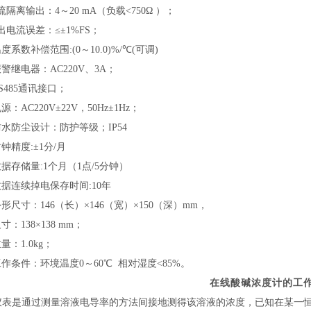
流隔离输出：
4
～
20 mA
（负载
<750
Ω ）；
出电流误差：≤±
1%FS
；
温度系数补偿范围
:(0
～
10.0)%/
℃
(
可调
)
报警继电器：
AC220V
、
3A
；
S485
通讯接口；
电源：
AC220V
±
22V
，
50Hz
±
1Hz
；
防水防尘设计
：
防护等级；
IP54
时钟精度
:
±
1
分
/
月
数据存储量
:1
个月（
1
点
/5
分钟）
数据连续掉电保存时间
:10
年
外形尺寸：
146
（长）×
146
（宽）×
150
（深）
mm
，
尺寸：
138
×
138 mm
；
重量：
1.0kg
；
工作条件：环境温度
0
～
60
℃ 相对湿度
<85%
。
在线酸碱浓度计的工
仪表是通过测量溶液电导率的方法间接地测得该溶液的浓度，已知在某一