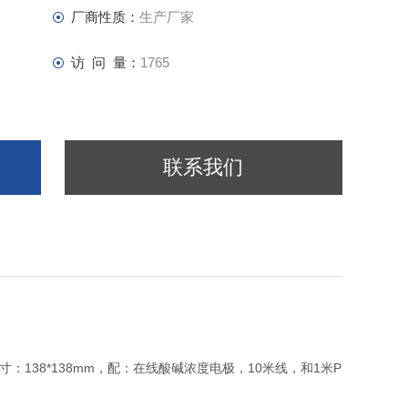
厂商性质：
生产厂家
访 问 量：
1765
联系我们
尺寸：138*138mm，配：在线酸碱浓度电极，10米线，和1米P