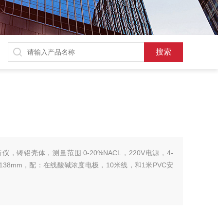
仪，铸铝壳体，测量范围:0-20%NACL，220V电源，4-
*138mm，配：在线酸碱浓度电极，10米线，和1米PVC安