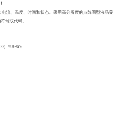
！
出电流、温度、时间和状态。采用高分辨度的点阵图型液晶显
的符号或代码。
00
）
%
H
SO
4
2