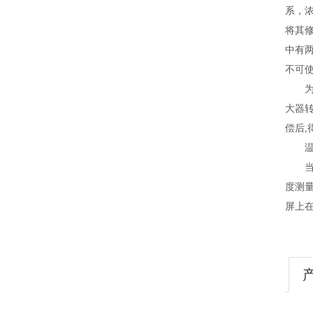
系，
将其
中有
不可
大器
偿后,
度测
屏上