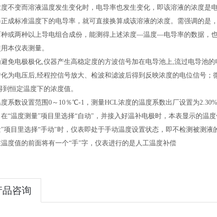
浓度不变而溶液温度发生变化时，电导率也发生变化，即该溶液的浓度是
修正成标准温度下的电导率，就可直接换算成该溶液的浓度。需强调的是
两种或两种以上导电组合成份，能测得上述浓度
—温度—电导率的数据，
使用本仪表测量。
为避免电极极化
,仪器产生高稳定度的方波信号加在电导池上,流过电导池
转化为电压后,经程控信号放大、检波和滤波后得到反映浓度的电位信号；
得到恒定温度下的浓度值。
温度系数设置范围
0～10％℃-1，测量HCL浓度的温度系数出厂设置为2.
当在
“温度测量"项目里选择“自动"，并接入好温补电极时，本表显示的温
量"项目里选择“手动"时，仪表即处于手动温度设置状态，即不检测被测
在温度值的前面将有一个“手"字，仪表进行的是人工温度补偿
产品咨询