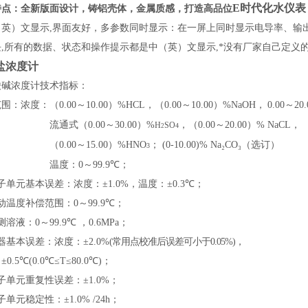
E时代化水仪表
特点：
全新版面设计，铸铝壳体，金属质感，打造高品位
（英）
文显示
,
界面友好，多参数同时显示：在一屏上同时显示电导率、输
块
,
所有的数据、状态和操作提示都是中
（英）
文显示
,
*没有厂家自己定义
盐浓度计
酸碱浓度计技术指标：
范围：浓度：（
0.00
～
1
0
.00
）
%HCL
，（
0.00
～
1
0
.00
）
%
Na
OH
，
0.00
～
20.
流通式
（
0.00
～
30.
00
）
%
，
（
0.00
～
2
0.00
）
% NaCL
，
H
SO
4
2
（
0.00
～
1
5
.00
）
%HNO
；
(0-10.00)%
Na
₂
CO
₃（选订）
3
温度：
0
～
99.9
℃；
子单元基本误差：
浓度：
±
1.0%
，温度：±
0.3
℃；
动温度补偿范围：
0
～
99.9
℃；
测溶液：
0
～
99.9
℃ ，
0.6MPa
；
器基本误差：浓度：±
2.0%
(
常用点校准后误差可小于
0.05%)
，
：
±
0.5
℃
(0.0
℃≤
T
≤
80.0
℃
)
；
子单元重复性误差：±
1.0%
；
子单元稳定性：±
1.0% /24h
；