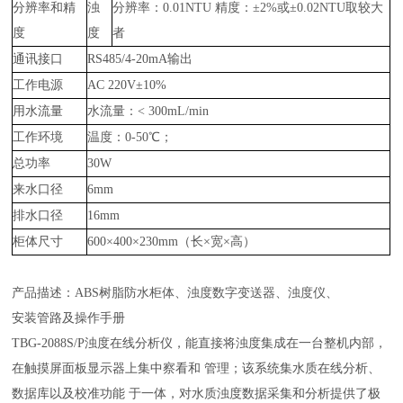
分辨率和精
浊
分辨率：
0.01NTU 精度：±2%或±0.02NTU取较大
度
度
者
通讯接口
RS485/4-20mA输出
工作电源
AC 220V±10%
用水流量
水流量：
< 300mL/min
工作环境
温度：
0-50℃；
总功率
30W
来水口径
6mm
排水口径
16mm
柜体尺寸
600×400×230mm（长×宽×高）
产品描述：
ABS树脂防水柜体、浊度数字变送器、浊度仪、
安装管路及操作手册
TBG-2088S/P浊度在线分析仪，能直接将浊度集成在一台整机内部，
在触摸屏面板显示器上集中察看和 管理；该系统集水质在线分析、
数据库以及校准功能 于一体，对水质浊度数据采集和分析提供了极