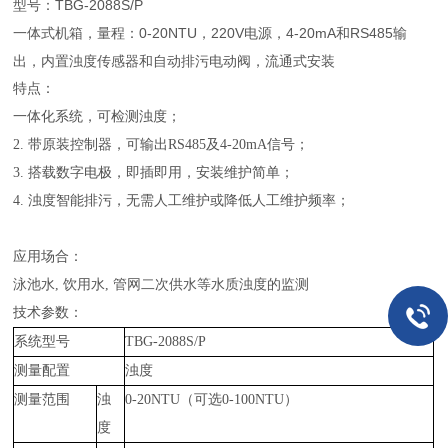
型号：TBG-2088S/P
一体式机箱，量程：0-20NTU，220V电源，4-20mA和RS485输
出，内置浊度传感器和自动排污电动阀，流通式安装
特点：
一体化系统，可检测浊度；
2. 带原装控制器，可输出RS485及4-20mA信号；
3. 搭载数字电极，即插即用，安装维护简单；
4. 浊度智能排污，无需人工维护或降低人工维护频率；
应用场合：
泳池水
, 饮用水, 管网二次供水等水质浊度的监测
技术参数：
系统型号
TBG-2088S/P
测量配置
浊度
测量范围
浊
0-20NTU（可选
0-100NTU
）
度