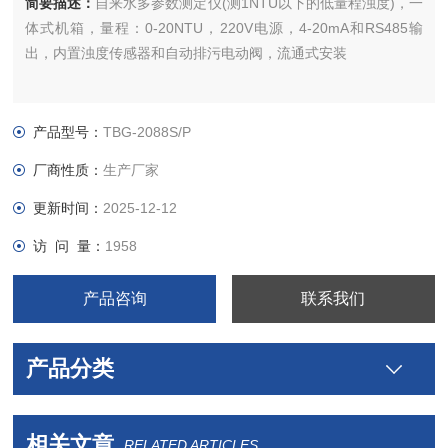
简要描述：
自来水多参数测定仪(测1NTU以下的低量程浊度)，一
体式机箱，量程：0-20NTU，220V电源，4-20mA和RS485输
出，内置浊度传感器和自动排污电动阀，流通式安装
产品型号：
TBG-2088S/P
厂商性质：
生产厂家
更新时间：
2025-12-12
访 问 量：
1958
产品咨询
联系我们
产品分类
相关文章
RELATED ARTICLES