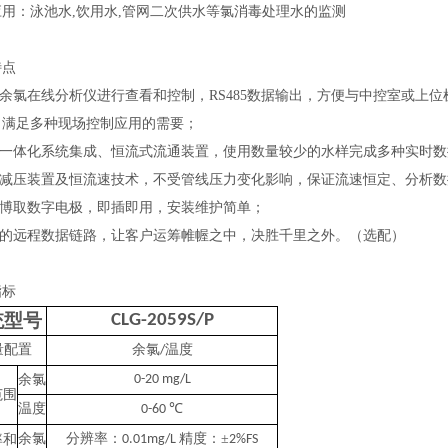
应用：泳池水,饮用水,管网二次供水等氯消毒处理水的监测
特点
过余氯在线分析仪进行查看和控制，RS485数据输出，方便与中控室或上位
，满足多种现场控制应用的需要；
引流一体化系统集成、恒流式流通装置，使用数量较少的水样完成多种实时
内置减压装置及恒流速技术，不受管线压力变化影响，保证流速恒定、分析
搭载博取数字电极，即插即用，安装维护简单；
可选的远程数据链路，让客户运筹帷幄之中，决胜千里之外。（选配）
指标
统型号
CLG-2059S/P
量配置
余氯
温度
/
余氯
0-20 mg/L
范围
温度
℃
0-60
余氯
分辨率：
精度：±
率和
0.01mg/L
2%FS