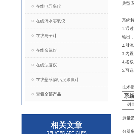
典型
在线电导率仪
系统
在线污水溶氧仪
1.通
在线离子计
输出
2.
在线余氯仪
3.
4.
在线浊度仪
5.
在线悬浮物/污泥浓度计
技术
查看全部产品
系
测
测量
相关文章
分辨
RELATED ARTICLES