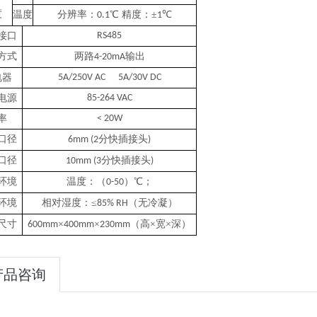
度
温度
分辨率：
℃ 精度：±
℃
0.1
1
接口
RS485
方式
两路
输出
4-20mA
电器
5A/2
5
0V AC 5A/30V DC
电源
85-264 VAC
率
<
20W
口径
分快插接头
6mm (2
)
口径
分快插接头
10mm (3
)
环境
温度：（
）℃；
0-50
环境
相对湿度：
≤
（无冷凝）
85% RH
尺寸
×
×
（高×宽×深）
600mm
400mm
230mm
产品咨询