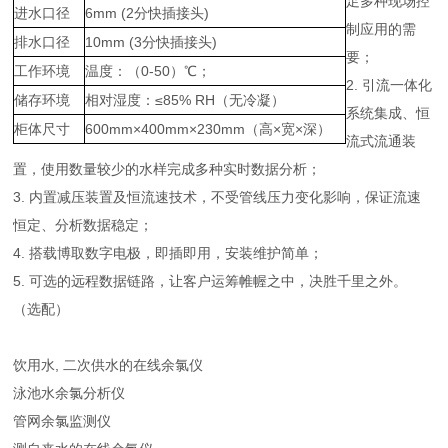
足多种现场控
进水口径
6mm (2分快插接头)
制应用的需
排水口径
10mm (3分快插接头)
要；
工作环境
温度：（0-50）℃；
2. 引流一体化
储存环境
相对湿度：≤85% RH（无冷凝）
系统集成、恒
柜体尺寸
600mm×400mm×230mm（高×宽×深）
流式流通装
置，使用数量较少的水样完成多种实时数据分析；
3. 内置减压装置及恒流速技术，不受管线压力变化影响，保证流速
恒定、分析数据稳定；
4. 搭载博取数字电极，即插即用，安装维护简单；
5. 可选的远程数据链路，让客户运筹帷幄之中，决胜千里之外。
（选配）
饮用水, 二次供水的在线余氯仪
泳池水余氯分析仪
管网余氯监测仪