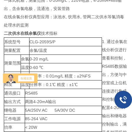
一体式机箱，测量范围：0-20mg/L，220V电源，4-20mA+485输
出，含余氯电极，流通池，安装管路
在线余氯分析仪典型应用：泳池水, 饮用水, 管网二次供水等氯消毒
处理水的监测
二次供水在线余氯仪
技术指标
1. 通过余氯在
系统型号
CLG-2059S/P
线分析仪进行
测量配置
余氯/温度
查看和控制，
余氯
0-20 mg/L
测量范围
RS485数据输
温度
0-60 ℃
出，方便与中
分辨率和
余氯
分辨率：0.01mg/L 精度：±2%FS
控室或上位机
精度
温度
分辨率：0.1℃ 精度：±1℃
连接进行集成
通讯接口
RS485
和控制，同时
输出方式
两路4-20mA输出
配置4-20mA
继电器
5A/250V AC 5A/30V DC
输出和继电器
工作电源
85-264 VAC
控制输出，满
功率
< 20W