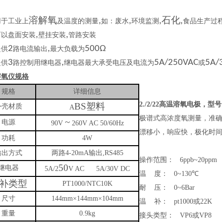
溶解氧
石化
,
,
,
,
用于工业上
及温度的测量
如
：
废水
环境监测
食品生产过
,
,
可以盘面安装
壁挂安装
管路安装
2
,
500Ω
提供
路电流输出
最大负载为
3
,
5A/250VAC
5A/
提供
路控制用继电器
继电器最大承受电压及电流为
或
溶氧仪规格
规格
详细信息
2./2/22
高温溶氧电极，型号
BS
塑料
外壳材质
A
极谱式高浓度氧测量，准
~
电源
90V
260V AC 50/60Hz
漂移小，响应快，极化时
功耗
4W
输出方式
两路
4-20mA
输出
,RS485
操作范围：
6ppb~20ppm
50
继电器
5A/2
V AC 5A/30V DC
温
度：
0~130
℃
补类型
PT1000/NTC10K
耐
压：
0~6Bar
尺寸
144mm
×
144mm
×
104mm
温
补：
pt1000
或
22K
重量
0.9kg
接头类型：
VP6
或
VP8