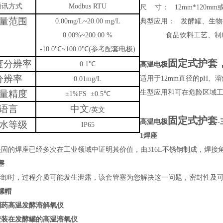
通讯方式
Modbus RTU
尺
寸：
12mm*120mm
量范围
0.00mg/L~20.00 mg/L
典型应用：
发酵罐、生物
0.00%~200.00 %
食品饮料工艺、制
-10.0
℃
~100.0
℃
(
参考配套电极
)
固定式护套
度分辨率
0.1
℃
高温电极
分辨率
适用于
12mm
直径的
pH
、溶
0.0
1
mg/L
量精度
生型应用和可在危险区域
±
1%FS
±
0.5
℃
语言
中文
/
英文
固定式护套
高温电极
-
水等级
IP65
1焊座
坚固的焊座已经多次在工业领域中证明其价值，由
316L
不锈钢制成，焊接
塞
拆卸时，过程介质可能发生泄露，该套管塞为您解决这一问题，密封性及
螺帽
制药高温发酵溶解氧仪
安装在发酵罐的高温溶氧仪