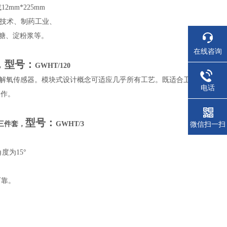
或
12mm*225mm
技术、制药工业、
糖、淀粉浆等。
在线咨询
，型号：
GWHT/120
解氧传感器。模块式设计概念可适应几乎所有工艺。既适合卫
电话
工作。
型号：
微信扫一扫
三件套，
GWHT/3
角度为
15
°
可靠。