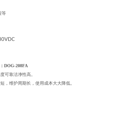
程等
30VDC
：
DOG-208FA
确度可靠洁净性高。
间短，维护周期长，使用成本大大降低。