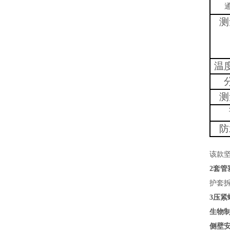
测
温
测
防
该款
2套管
护套
3压紧
生物
侧壁