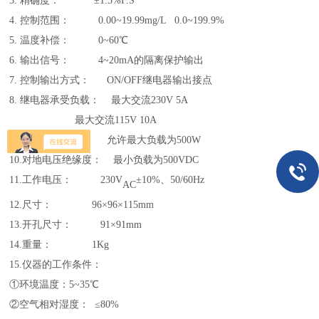
3. 精确度： ±1.5%F.S
4. 控制范围： 0.00~19.99mg/L 0.0~199.9%
5. 温度补偿： 0~60℃
6. 输出信号： 4~20mA的隔离保护输出
7. 控制输出方式： ON/OFF继电器输出接点
8. 继电器承受负载： 最大交流230V 5A
最大交流
115V 10A
9. 电流输出负载： 允许最大负载为500W
10.对地电压绝缘度： 最小负载为500VDC
11.工作电压： 230V
±10%、50/60Hz
AC
12.尺寸： 96×96×115mm
13.开孔尺寸： 91×91mm
14.重量： 1Kg
15.仪器的工作条件：
①环境温度：5~35℃
②空气相对湿度： ≤80%