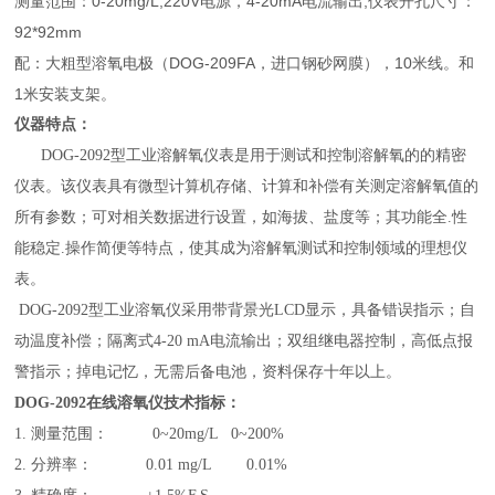
测量范围：0-20mg/L,220V电源，4-20mA电流输出,仪表开孔尺寸：
92*92mm
配：大粗型溶氧电极（DOG-209FA，进口钢砂网膜），10米线。和
1米安装支架。
仪器特点：
DOG-2092型工业溶解氧仪表是用于测试和控制溶解氧的的精密
仪表。该仪表具有微型计算机存储、计算和补偿有关测定溶解氧值的
所有参数；可对相关数据进行设置，如海拔、盐度等；其功能全.性
能稳定.操作简便等特点，使其成为溶解氧测试和控制领域的理想仪
表。
DOG-2092型工业溶氧仪采用带背景光LCD显示，具备错误指示；自
动温度补偿；隔离式4-20 mA电流输出；双组继电器控制，高低点报
警指示；掉电记忆，无需后备电池，资料保存十年以上。
DOG-2092在线溶氧仪技术指标：
1. 测量范围： 0~
20
mg/L 0~
200
%
2. 分辨率： 0.01 mg/L 0.01%