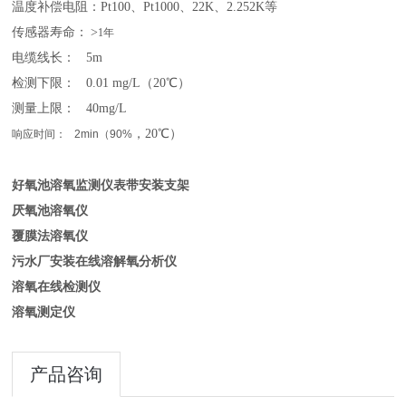
温度补偿电阻：
Pt100、Pt1000、22K、2.252K等
传感器寿命：
>
1
年
电缆线长：
5m
检测下限：
0.01 mg/L（20℃）
测量上限：
40mg/L
，
20℃）
响应时间：
2min
（
90%
好氧池溶氧监测仪表带安装支架
厌氧池溶氧仪
覆膜法溶氧仪
污水厂安装在线溶解氧分析仪
溶氧在线检测仪
溶氧测定仪
产品咨询