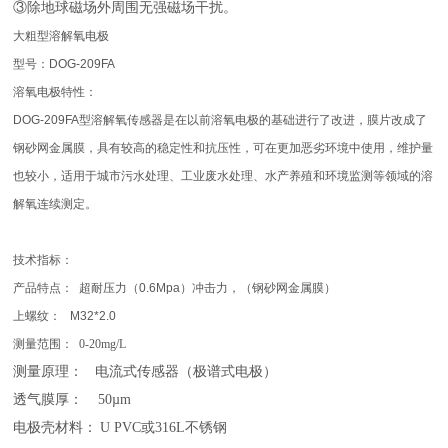
③除地球磁场外周围无强磁场干扰。
大粗型
溶解氧电极
型号：
DOG-209FA
溶氧电极特性：
DOG-209FA
型溶解氧传感器是在以前溶氧电极的基础进行了改进，膜片改成了
钢砂网金属膜，具有较高的稳定性和抗压性，可在更加恶劣环境中使用，维护量
也较小，适用于城市污水处理、工业废水处理、水产养殖和环境监测等领域的溶
解氧连续测定。
技术指标：
产品特点：
超耐压力（
0.6Mpa
）冲击力，（钢砂网金属膜）
上螺纹：
M32*2.0
测量范围：
0-20mg/L
测量原理：
电流式传感器（极谱式电极）
透气膜厚：
50µm
电极壳材料：
U PVC或316L不锈钢