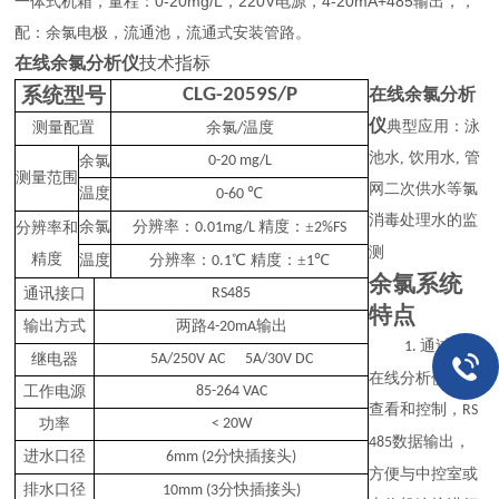
一体式机箱，量程：0-20mg/L，220V电源，4-20mA+485输出，，
配：余氯电极，流通池，流通式安装管路。
在线余氯分析仪
技术指标
系统型号
CLG-2059S/P
在线
余氯分析
仪
典型应用：泳
测量配置
余氯
温度
/
池水
, 饮用水, 管
余氯
0-20 mg/L
测量范围
网二次供水等氯
温度
℃
0-60
消毒处理水的监
余氯
分辨率：
精度：±
分辨率和
0.01mg/L
2%FS
测
精度
温度
分辨率：
℃ 精度：±
℃
0.1
1
余氯系统
通讯接口
RS485
特点
输出方式
两路
输出
4-20mA
通过余氯
1.
继电器
5A/2
5
0V AC 5A/30V DC
在线分析仪进行
工作电源
85-264 VAC
查看和控制，
RS
功率
<
20W
数据输出，
485
进水口径
分快插接头
6mm (2
)
方便与中控室或
排水口径
分快插接头
10mm (3
)