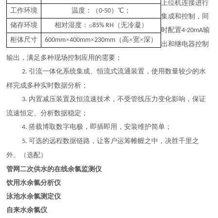
上位机连接进行
工作环境
温度：（
）℃；
0-50
集成和控制，同
储存环境
相对湿度：
≤
（无冷凝）
85% RH
时配置
输
4-20mA
柜体尺寸
×
×
（高×宽×深）
600mm
400mm
230mm
出和继电器控制
输出，满足多种现场控制应用的需要；
引流一体化系统集成、恒流式流通装置，使用数量较少的水
2.
样完成多种实时数据分析；
内置减压装置及恒流速技术，不受管线压力变化影响，保证
3.
流速恒定、分析数据稳定；
搭载博取数字电极，即插即用，安装维护简单；
4.
可选的远程数据链路，让客户运筹帷幄之中，决胜千里之
5.
外。（选配）
管网二次供水的在线余氯监测仪
饮用水余氯分析仪
泳池水余氯测定仪
自来水余氯仪